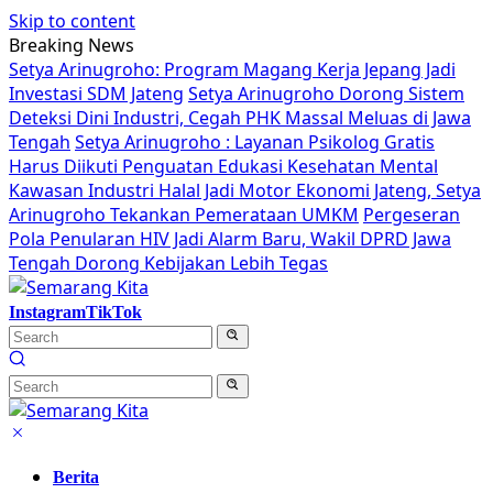
Skip to content
Breaking News
Setya Arinugroho: Program Magang Kerja Jepang Jadi
Investasi SDM Jateng
Setya Arinugroho Dorong Sistem
Deteksi Dini Industri, Cegah PHK Massal Meluas di Jawa
Tengah
Setya Arinugroho : Layanan Psikolog Gratis
Harus Diikuti Penguatan Edukasi Kesehatan Mental
Kawasan Industri Halal Jadi Motor Ekonomi Jateng, Setya
Arinugroho Tekankan Pemerataan UMKM
Pergeseran
Pola Penularan HIV Jadi Alarm Baru, Wakil DPRD Jawa
Tengah Dorong Kebijakan Lebih Tegas
Instagram
TikTok
Berita