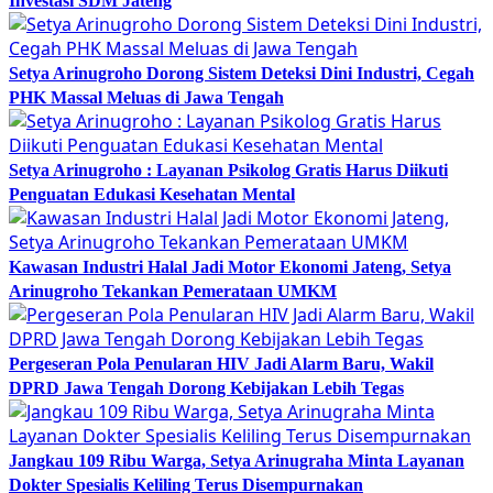
Investasi SDM Jateng
Setya Arinugroho Dorong Sistem Deteksi Dini Industri, Cegah
PHK Massal Meluas di Jawa Tengah
Setya Arinugroho : Layanan Psikolog Gratis Harus Diikuti
Penguatan Edukasi Kesehatan Mental
Kawasan Industri Halal Jadi Motor Ekonomi Jateng, Setya
Arinugroho Tekankan Pemerataan UMKM
Pergeseran Pola Penularan HIV Jadi Alarm Baru, Wakil
DPRD Jawa Tengah Dorong Kebijakan Lebih Tegas
Jangkau 109 Ribu Warga, Setya Arinugraha Minta Layanan
Dokter Spesialis Keliling Terus Disempurnakan