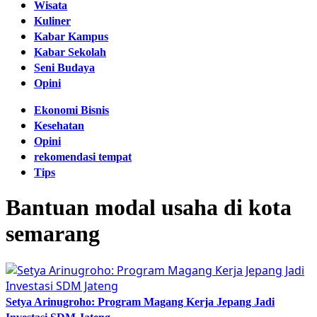
Wisata
Kuliner
Kabar Kampus
Kabar Sekolah
Seni Budaya
Opini
Ekonomi Bisnis
Kesehatan
Opini
rekomendasi tempat
Tips
Bantuan modal usaha di kota
semarang
Setya Arinugroho: Program Magang Kerja Jepang Jadi