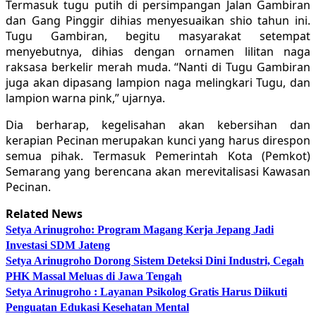
Termasuk tugu putih di persimpangan Jalan Gambiran
dan Gang Pinggir dihias menyesuaikan shio tahun ini.
Tugu Gambiran, begitu masyarakat setempat
menyebutnya, dihias dengan ornamen lilitan naga
raksasa berkelir merah muda. “Nanti di Tugu Gambiran
juga akan dipasang lampion naga melingkari Tugu, dan
lampion warna pink,” ujarnya.
Dia berharap, kegelisahan akan kebersihan dan
kerapian Pecinan merupakan kunci yang harus direspon
semua pihak. Termasuk Pemerintah Kota (Pemkot)
Semarang yang berencana akan merevitalisasi Kawasan
Pecinan.
Related News
Setya Arinugroho: Program Magang Kerja Jepang Jadi
Investasi SDM Jateng
Setya Arinugroho Dorong Sistem Deteksi Dini Industri, Cegah
PHK Massal Meluas di Jawa Tengah
Setya Arinugroho : Layanan Psikolog Gratis Harus Diikuti
Penguatan Edukasi Kesehatan Mental