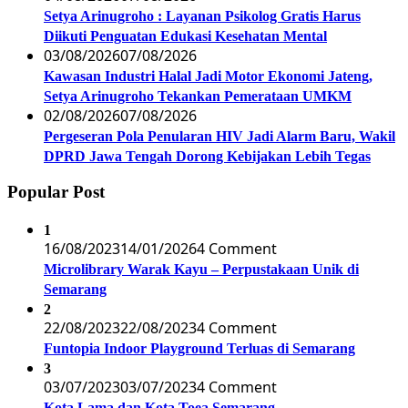
Setya Arinugroho : Layanan Psikolog Gratis Harus
Diikuti Penguatan Edukasi Kesehatan Mental
03/08/2026
07/08/2026
Kawasan Industri Halal Jadi Motor Ekonomi Jateng,
Setya Arinugroho Tekankan Pemerataan UMKM
02/08/2026
07/08/2026
Pergeseran Pola Penularan HIV Jadi Alarm Baru, Wakil
DPRD Jawa Tengah Dorong Kebijakan Lebih Tegas
Popular Post
1
16/08/2023
14/01/2026
4 Comment
Microlibrary Warak Kayu – Perpustakaan Unik di
Semarang
2
22/08/2023
22/08/2023
4 Comment
Funtopia Indoor Playground Terluas di Semarang
3
03/07/2023
03/07/2023
4 Comment
Kota Lama dan Kota Toea Semarang