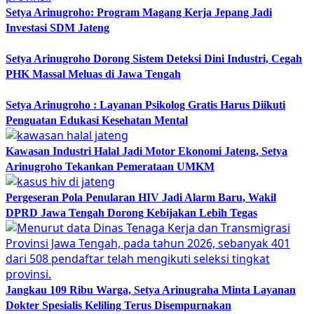
Setya Arinugroho: Program Magang Kerja Jepang Jadi
Investasi SDM Jateng
Setya Arinugroho Dorong Sistem Deteksi Dini Industri, Cegah
PHK Massal Meluas di Jawa Tengah
Setya Arinugroho : Layanan Psikolog Gratis Harus Diikuti
Penguatan Edukasi Kesehatan Mental
Kawasan Industri Halal Jadi Motor Ekonomi Jateng, Setya
Arinugroho Tekankan Pemerataan UMKM
Pergeseran Pola Penularan HIV Jadi Alarm Baru, Wakil
DPRD Jawa Tengah Dorong Kebijakan Lebih Tegas
Jangkau 109 Ribu Warga, Setya Arinugraha Minta Layanan
Dokter Spesialis Keliling Terus Disempurnakan