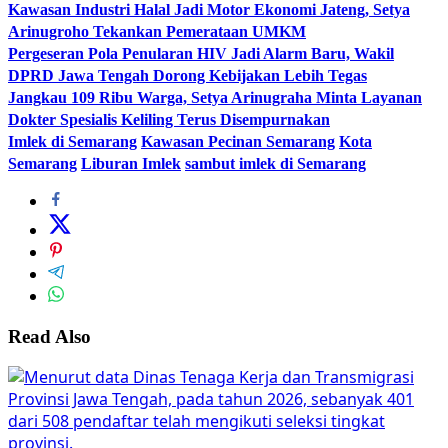
Kawasan Industri Halal Jadi Motor Ekonomi Jateng, Setya
Arinugroho Tekankan Pemerataan UMKM
Pergeseran Pola Penularan HIV Jadi Alarm Baru, Wakil
DPRD Jawa Tengah Dorong Kebijakan Lebih Tegas
Jangkau 109 Ribu Warga, Setya Arinugraha Minta Layanan
Dokter Spesialis Keliling Terus Disempurnakan
Imlek di Semarang
Kawasan Pecinan Semarang
Kota
Semarang
Liburan Imlek
sambut imlek di Semarang
Read Also