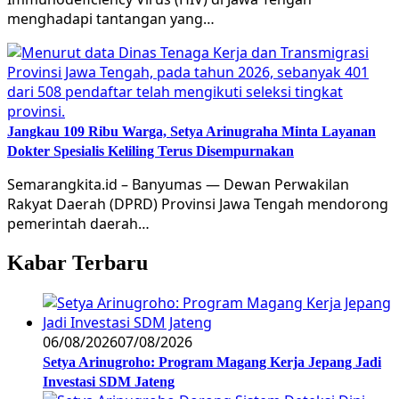
menghadapi tantangan yang…
Jangkau 109 Ribu Warga, Setya Arinugraha Minta Layanan
Dokter Spesialis Keliling Terus Disempurnakan
Semarangkita.id – Banyumas — Dewan Perwakilan
Rakyat Daerah (DPRD) Provinsi Jawa Tengah mendorong
pemerintah daerah…
Kabar Terbaru
06/08/2026
07/08/2026
Setya Arinugroho: Program Magang Kerja Jepang Jadi
Investasi SDM Jateng