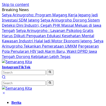
Skip to content
Breaking News
Setya Arinugroho: Program Magang Kerja Jepang Jadi
Investasi SDM Jateng
Setya Arinugroho Dorong Sistem
Deteksi Dini Industri, Cegah PHK Massal Meluas di Jawa
Tengah
Setya Arinugroho : Layanan Psikolog Gratis
Harus Diikuti Penguatan Edukasi Kesehatan Mental
Kawasan Industri Halal Jadi Motor Ekonomi Jateng, Setya
Arinugroho Tekankan Pemerataan UMKM
Pergeseran
Pola Penularan HIV Jadi Alarm Baru, Wakil DPRD Jawa
Tengah Dorong Kebijakan Lebih Tegas
Instagram
TikTok
Berita