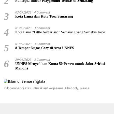
2
Funtopia Indoor Playground Terluas di Semarang
03/07/2023
4 Comment
3
Kota Lama dan Kota Toea Semarang
01/03/2023
3 Comment
4
Kota Lama “Little Netherland” Semarang yang Semakin Kece
01/07/2023
3 Comment
5
8 Tempat Nugas Cozy di Area UNNES
29/06/2023
3 Comment
6
UNNES Menyedikan Kuota 50 Persen untuk Jalur Seleksi
Mandiri
Klik gambar di atas untuk iklan/ kerjasama. Chat only, please