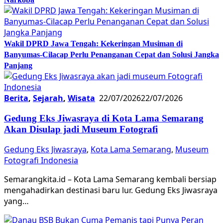
Wakil DPRD Jawa Tengah: Kekeringan Musiman di
Banyumas-Cilacap Perlu Penanganan Cepat dan Solusi Jangka
Panjang
Berita
,
Sejarah
,
Wisata
22/07/2026
22/07/2026
Gedung Eks Jiwasraya di Kota Lama Semarang
Akan Disulap jadi Museum Fotografi
Gedung Eks Jiwasraya
,
Kota Lama Semarang
,
Museum
Fotografi Indonesia
Semarangkita.id – Kota Lama Semarang kembali bersiap
mengahadirkan destinasi baru lur. Gedung Eks Jiwasraya
yang…