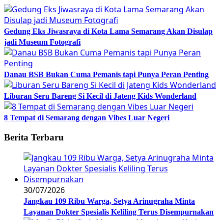
Gedung Eks Jiwasraya di Kota Lama Semarang Akan Disulap
jadi Museum Fotografi
Danau BSB Bukan Cuma Pemanis tapi Punya Peran Penting
Liburan Seru Bareng Si Kecil di Jateng Kids Wonderland
8 Tempat di Semarang dengan Vibes Luar Negeri
Berita Terbaru
30/07/2026
Jangkau 109 Ribu Warga, Setya Arinugraha Minta
Layanan Dokter Spesialis Keliling Terus Disempurnakan