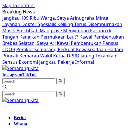
Skip to content
Breaking News
Jangkau 109 Ribu Warga, Setya Arinugraha Minta
Layanan Dokter Spesialis Keliling Terus Disempurnakan
Masih Efektifkah Mangrove Menyimpan Karbon di
Tengah Kenaikan Permukaan Laut?
Kawal Pembentukan
Brebes Selatan, Setya Ari Kawal Pembentukan Pansus
CDOB
Pemkot Semarang Perkuat Kewaspadaan Hadapi
Puncak Kemarau
Wakil Ketua DPRD Jateng Tekankan
Sensus Ekonomi Jangkau Pekerja Informal
Instagram
TikTok
Berita
Wisata