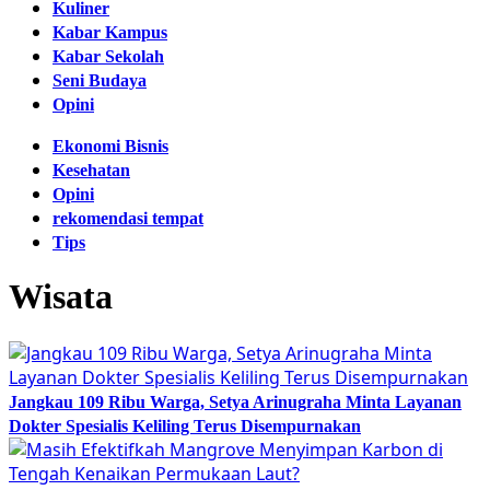
Kuliner
Kabar Kampus
Kabar Sekolah
Seni Budaya
Opini
Ekonomi Bisnis
Kesehatan
Opini
rekomendasi tempat
Tips
Wisata
Jangkau 109 Ribu Warga, Setya Arinugraha Minta Layanan
Dokter Spesialis Keliling Terus Disempurnakan