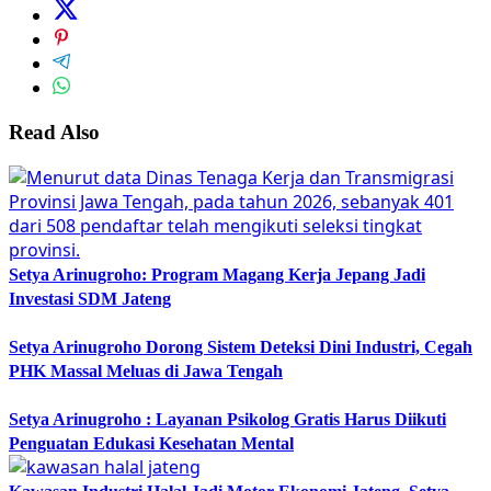
Read Also
Setya Arinugroho: Program Magang Kerja Jepang Jadi
Investasi SDM Jateng
Setya Arinugroho Dorong Sistem Deteksi Dini Industri, Cegah
PHK Massal Meluas di Jawa Tengah
Setya Arinugroho : Layanan Psikolog Gratis Harus Diikuti
Penguatan Edukasi Kesehatan Mental