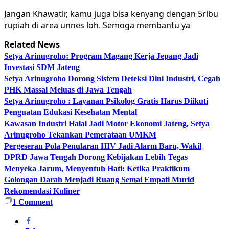
Jangan Khawatir, kamu juga bisa kenyang dengan 5ribu
rupiah di area unnes loh. Semoga membantu ya
Related News
Setya Arinugroho: Program Magang Kerja Jepang Jadi
Investasi SDM Jateng
Setya Arinugroho Dorong Sistem Deteksi Dini Industri, Cegah
PHK Massal Meluas di Jawa Tengah
Setya Arinugroho : Layanan Psikolog Gratis Harus Diikuti
Penguatan Edukasi Kesehatan Mental
Kawasan Industri Halal Jadi Motor Ekonomi Jateng, Setya
Arinugroho Tekankan Pemerataan UMKM
Pergeseran Pola Penularan HIV Jadi Alarm Baru, Wakil
DPRD Jawa Tengah Dorong Kebijakan Lebih Tegas
Menyeka Jarum, Menyentuh Hati: Ketika Praktikum
Golongan Darah Menjadi Ruang Semai Empati Murid
Rekomendasi Kuliner
1
Comment