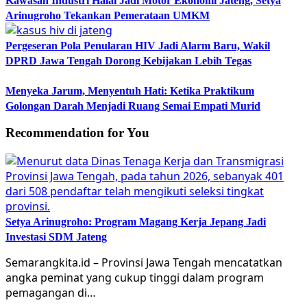
Kawasan Industri Halal Jadi Motor Ekonomi Jateng, Setya
Arinugroho Tekankan Pemerataan UMKM
Pergeseran Pola Penularan HIV Jadi Alarm Baru, Wakil
DPRD Jawa Tengah Dorong Kebijakan Lebih Tegas
Menyeka Jarum, Menyentuh Hati: Ketika Praktikum
Golongan Darah Menjadi Ruang Semai Empati Murid
Recommendation for You
Setya Arinugroho: Program Magang Kerja Jepang Jadi
Investasi SDM Jateng
Semarangkita.id – Provinsi Jawa Tengah mencatatkan
angka peminat yang cukup tinggi dalam program
pemagangan di…