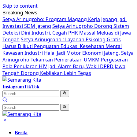
Skip to content
Breaking News
Setya Arinugroho: Program Magang Kerja Jepang Jadi
Investasi SDM Jateng
Setya Arinugroho Dorong Sistem
Deteksi Dini Industri, Cegah PHK Massal Meluas di Jawa
Tengah
Setya Arinugroho : Layanan Psikolog Gratis
Harus Diikuti Penguatan Edukasi Kesehatan Mental
Kawasan Industri Halal Jadi Motor Ekonomi Jateng, Setya
Arinugroho Tekankan Pemerataan UMKM
Pergeseran
Pola Penularan HIV Jadi Alarm Baru, Wakil DPRD Jawa
Tengah Dorong Kebijakan Lebih Tegas
Instagram
TikTok
Berita