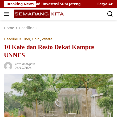
Skip
 Jadi Investasi SDM Jateng
Breaking News
Setya Arinugroho Dorong Sis
to
content
Home
Headline
Headline
,
Kuliner
,
Opini
,
Wisata
10 Kafe dan Resto Dekat Kampus
UNNES
Adminsmgkita
24/10/2024