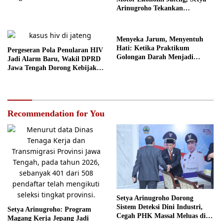
Mental
Arinugroho Tekankan
Pemerataan UMKM
Menyeka Jarum, Menyentuh
Hati: Ketika Praktikum
Pergeseran Pola Penularan HIV
Golongan Darah Menjadi
Jadi Alarm Baru, Wakil DPRD
Ruang Semai Empati Murid
Jawa Tengah Dorong Kebijakan
Lebih Tegas
Recommendation for You
Setya Arinugroho Dorong
Sistem Deteksi Dini Industri,
Setya Arinugroho: Program
Cegah PHK Massal Meluas di
Magang Kerja Jepang Jadi