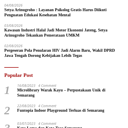
04/08/2026
Setya Arinugroho : Layanan Psikolog Gratis Harus Diikuti
Penguatan Edukasi Kesehatan Mental
03/08/2026
Kawasan Industri Halal Jadi Motor Ekonomi Jateng, Setya
Arinugroho Tekankan Pemerataan UMKM
02/08/2026
Pergeseran Pola Penularan HIV Jadi Alarm Baru, Wakil DPRD
Jawa Tengah Dorong Kebijakan Lebih Tegas
Popular Post
16/08/2023
4 Comment
1
Microlibrary Warak Kayu – Perpustakaan Unik di
Semarang
22/08/2023
4 Comment
2
Funtopia Indoor Playground Terluas di Semarang
03/07/2023
4 Comment