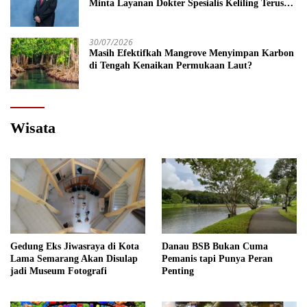
Minta Layanan Dokter Spesialis Keliling Terus
Disempurnakan
30/07/2026
Masih Efektifkah Mangrove Menyimpan Karbon
di Tengah Kenaikan Permukaan Laut?
Wisata
Gedung Eks Jiwasraya di Kota
Danau BSB Bukan Cuma
Lama Semarang Akan Disulap
Pemanis tapi Punya Peran
jadi Museum Fotografi
Penting