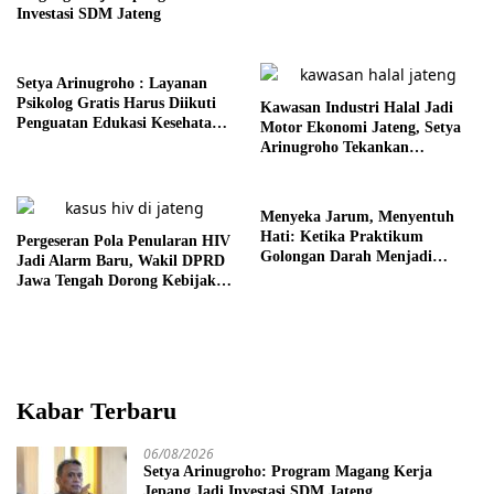
Jawa Tengah
Investasi SDM Jateng
Setya Arinugroho : Layanan
Psikolog Gratis Harus Diikuti
Kawasan Industri Halal Jadi
Penguatan Edukasi Kesehatan
Motor Ekonomi Jateng, Setya
Mental
Arinugroho Tekankan
Pemerataan UMKM
Menyeka Jarum, Menyentuh
Hati: Ketika Praktikum
Pergeseran Pola Penularan HIV
Golongan Darah Menjadi
Jadi Alarm Baru, Wakil DPRD
Ruang Semai Empati Murid
Jawa Tengah Dorong Kebijakan
Lebih Tegas
Kabar Terbaru
06/08/2026
Setya Arinugroho: Program Magang Kerja
Jepang Jadi Investasi SDM Jateng