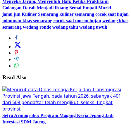
Menyeka Jarum, Menyentuh Hati: Ketika Praktikum
Golongan Darah Menjadi Ruang Semai Empati Murid
jamu jun
Kuliner Semarang
kuliner semarang cocok saat hujan
minuman khas semarang cocok saat musim hujan
wedang khas
semarang
wedang ronde
wedang tahu
wedang uwuh
Read Also
Setya Arinugroho: Program Magang Kerja Jepang Jadi
Investasi SDM Jateng