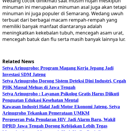
Wedang cocok dinikmati saat musim hujan meskipun
minuman ini merupakan minuman asal juga akan tetapi
minuman ini juga populer di Semarang. Wedang uwuh
terbuat dari berbagai macam rempah-rempah yang
memiliki banyak manfaat diantaranya adalah
meningkatkan kekebalan tubuh, mencegah asam urat,
mencegah batuk dan flu serta masih banyak lainnya lur.
Related News
Setya Arinugroho: Program Magang Kerja Jepang Jadi
Investasi SDM Jateng
Setya Arinugroho Dorong Sistem Deteksi Dini Industri, Cegah
PHK Massal Meluas di Jawa Tengah
Setya Arinugroho : Layanan Psikolog Gratis Harus Diikuti
Penguatan Edukasi Kesehatan Mental
Kawasan Industri Halal Jadi Motor Ekonomi Jateng, Setya
Arinugroho Tekankan Pemerataan UMKM
Pergeseran Pola Penularan HIV Jadi Alarm Baru, Wakil
DPRD Jawa Tengah Dorong Kebijakan Lebih Tegas