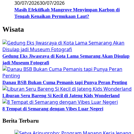
30/07/2026
30/07/2026
Masih Efektifkah Mangrove Menyimpan Karbon di
Tengah Kenaikan Permukaan Laut?
Wisata
Gedung Eks Jiwasraya di Kota Lama Semarang Akan Disulap
jadi Museum Fotografi
Danau BSB Bukan Cuma Pemanis tapi Punya Peran Penting
Liburan Seru Bareng Si Kecil di Jateng Kids Wonderland
8 Tempat di Semarang dengan Vibes Luar Negeri
Berita Terbaru