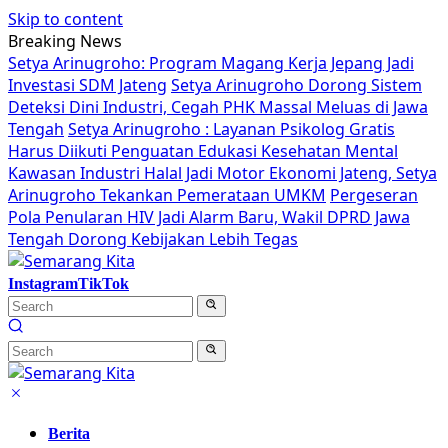
Skip to content
Breaking News
Setya Arinugroho: Program Magang Kerja Jepang Jadi
Investasi SDM Jateng
Setya Arinugroho Dorong Sistem
Deteksi Dini Industri, Cegah PHK Massal Meluas di Jawa
Tengah
Setya Arinugroho : Layanan Psikolog Gratis
Harus Diikuti Penguatan Edukasi Kesehatan Mental
Kawasan Industri Halal Jadi Motor Ekonomi Jateng, Setya
Arinugroho Tekankan Pemerataan UMKM
Pergeseran
Pola Penularan HIV Jadi Alarm Baru, Wakil DPRD Jawa
Tengah Dorong Kebijakan Lebih Tegas
Instagram
TikTok
Berita