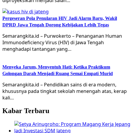
diproyeksikan menjadi salah…
Pergeseran Pola Penularan HIV Jadi Alarm Baru, Wakil
DPRD Jawa Tengah Dorong Kebijakan Lebih Tegas
Semarangkita.id – Purwokerto – Penanganan Human
Immunodeficiency Virus (HIV) di Jawa Tengah
menghadapi tantangan yang…
Menyeka Jarum, Menyentuh Hati: Ketika Praktikum
Golongan Darah Menjadi Ruang Semai Empati Murid
Semarangkita.id – Pendidikan sains di era modern,
khususnya pada tingkat sekolah menengah atas, kerap
kali…
Kabar Terbaru