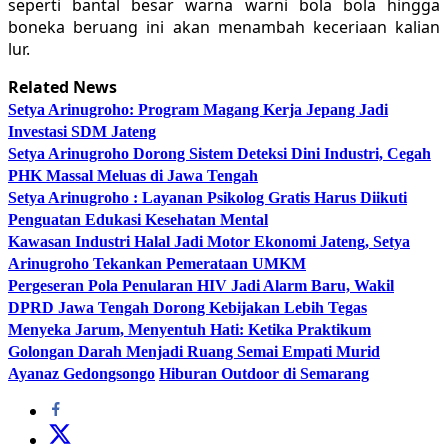
seperti bantal besar warna warni bola bola hingga
boneka beruang ini akan menambah keceriaan kalian
lur.
Related News
Setya Arinugroho: Program Magang Kerja Jepang Jadi
Investasi SDM Jateng
Setya Arinugroho Dorong Sistem Deteksi Dini Industri, Cegah
PHK Massal Meluas di Jawa Tengah
Setya Arinugroho : Layanan Psikolog Gratis Harus Diikuti
Penguatan Edukasi Kesehatan Mental
Kawasan Industri Halal Jadi Motor Ekonomi Jateng, Setya
Arinugroho Tekankan Pemerataan UMKM
Pergeseran Pola Penularan HIV Jadi Alarm Baru, Wakil
DPRD Jawa Tengah Dorong Kebijakan Lebih Tegas
Menyeka Jarum, Menyentuh Hati: Ketika Praktikum
Golongan Darah Menjadi Ruang Semai Empati Murid
Ayanaz Gedongsongo
Hiburan Outdoor di Semarang