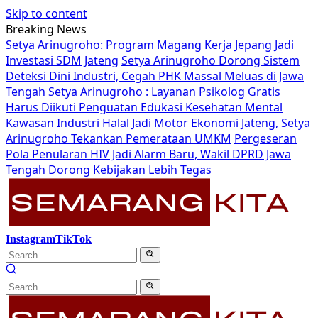
Skip to content
Breaking News
Setya Arinugroho: Program Magang Kerja Jepang Jadi
Investasi SDM Jateng
Setya Arinugroho Dorong Sistem
Deteksi Dini Industri, Cegah PHK Massal Meluas di Jawa
Tengah
Setya Arinugroho : Layanan Psikolog Gratis
Harus Diikuti Penguatan Edukasi Kesehatan Mental
Kawasan Industri Halal Jadi Motor Ekonomi Jateng, Setya
Arinugroho Tekankan Pemerataan UMKM
Pergeseran
Pola Penularan HIV Jadi Alarm Baru, Wakil DPRD Jawa
Tengah Dorong Kebijakan Lebih Tegas
Instagram
TikTok