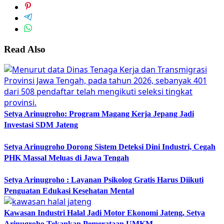
Read Also
Setya Arinugroho: Program Magang Kerja Jepang Jadi
Investasi SDM Jateng
Setya Arinugroho Dorong Sistem Deteksi Dini Industri, Cegah
PHK Massal Meluas di Jawa Tengah
Setya Arinugroho : Layanan Psikolog Gratis Harus Diikuti
Penguatan Edukasi Kesehatan Mental
Kawasan Industri Halal Jadi Motor Ekonomi Jateng, Setya
Arinugroho Tekankan Pemerataan UMKM