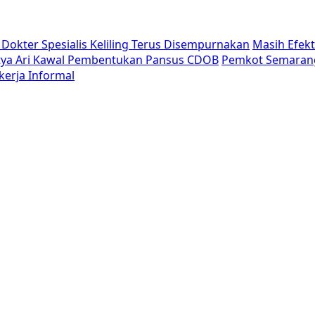
Dokter Spesialis Keliling Terus Disempurnakan
Masih Efek
tya Ari Kawal Pembentukan Pansus CDOB
Pemkot Semaran
erja Informal