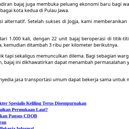
hadiran bajaj juga membuka peluang ekonomi baru bagi 
agai kota kedua di Pulau Jawa.
 alternatif. Setelah sukses di Jogja, kami memberanikan 
ari 1.000 kali, dengan 22 unit bajaj beroperasi di titik-t
a, kemudian ditambah 3 ribu per kilometer berikutnya.
k tapi sekaligus memunculkan dilema. Bagi sebagian warg
n, bajaj ini dikhawatirkan dapat menambah permasalahan ya
enyedia jasa transportasi umum dapat bekerja sama untuk
er Spesialis Keliling Terus Disempurnakan
naikan Permukaan Laut?
tukan Pansus CDOB
rau
Pekerja Informal