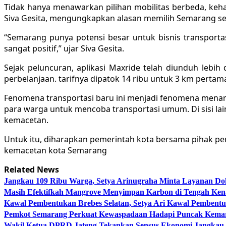
Tidak hanya menawarkan pilihan mobilitas berbeda, ke
Siva Gesita, mengungkapkan alasan memilih Semarang seb
“Semarang punya potensi besar untuk bisnis transportasi
sangat positif,” ujar Siva Gesita.
Sejak peluncuran, aplikasi Maxride telah diunduh lebih d
perbelanjaan. tarifnya dipatok 14 ribu untuk 3 km pertam
Fenomena transportasi baru ini menjadi fenomena menari
para warga untuk mencoba transportasi umum. Di sisi lai
kemacetan.
Untuk itu, diharapkan pemerintah kota bersama pihak p
kemacetan kota Semarang
Related News
Jangkau 109 Ribu Warga, Setya Arinugraha Minta Layanan Dokt
Masih Efektifkah Mangrove Menyimpan Karbon di Tengah Ke
Kawal Pembentukan Brebes Selatan, Setya Ari Kawal Pemben
Pemkot Semarang Perkuat Kewaspadaan Hadapi Puncak Kema
Wakil Ketua DPRD Jateng Tekankan Sensus Ekonomi Jangkau 