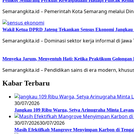
Pemkot Semarang Perkuat Kewaspadaan Hadapi Puncak Kema
Semarangkita.id – Pemerintah Kota Semarang melalui 
Wakil Ketua DPRD Jateng Tekankan Sensus Ekonomi Jangkau 
Semarangkita.id – Dominasi sektor kerja informal di Jaw
Menyeka Jarum, Menyentuh Hati: Ketika Praktikum Golongan
Semarangkita.id – Pendidikan sains di era modern, khusu
Kabar Terbaru
30/07/2026
Jangkau 109 Ribu Warga, Setya Arinugraha Minta Layanan
30/07/2026
30/07/2026
Masih Efektifkah Mangrove Menyimpan Karbon di Teng