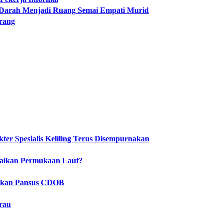
 Darah Menjadi Ruang Semai Empati Murid
arang
er Spesialis Keliling Terus Disempurnakan
naikan Permukaan Laut?
tukan Pansus CDOB
rau