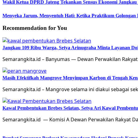
Wakil Ketua DPRD Jateng Tekankan Sensus Ekonomi Jangkau 
Menyeka Jarum, Menyentuh Hati: Ketika Praktikum Golongan
Recommendation for You
Jangkau 109 Ribu Warga, Setya Arinugraha Minta Layanan Dokt
Semarangkita.id – Banyumas — Dewan Perwakilan Rakyat
Masih Efektifkah Mangrove Menyimpan Karbon di Tengah Ke
Semarangkita.id – Mangrove selama ini diakui sebagai 
Kawal Pembentukan Brebes Selatan, Setya Ari Kawal Pemben
Semarangkita.id — Komisi A Dewan Perwakilan Rakyat Da