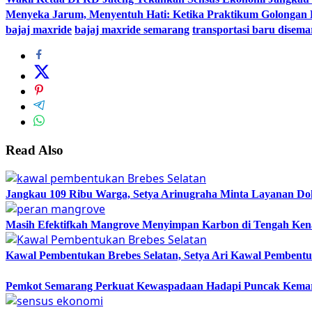
Menyeka Jarum, Menyentuh Hati: Ketika Praktikum Golongan
bajaj maxride
bajaj maxride semarang
transportasi baru disem
Read Also
Jangkau 109 Ribu Warga, Setya Arinugraha Minta Layanan Dokt
Masih Efektifkah Mangrove Menyimpan Karbon di Tengah Ke
Kawal Pembentukan Brebes Selatan, Setya Ari Kawal Pemben
Pemkot Semarang Perkuat Kewaspadaan Hadapi Puncak Kema