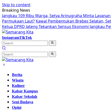
Skip to content
Breaking News
Jangkau 109 Ribu Warga, Setya Arinugraha Minta Layanan 
Permukaan Laut?
Kawal Pembentukan Brebes Selatan, Se
Ketua DPRD Jateng Tekankan Sensus Ekonomi Jangkau Pek
Instagram
TikTok
Berita
Wisata
Kuliner
Kabar Kampus
Kabar Sekolah
Seni Budaya
Opini