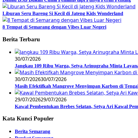
Liburan Seru Bareng Si Kecil di Jateng Kids Wonderland
8 Tempat di Semarang dengan Vibes Luar Negeri
Berita Terbaru
30/07/2026
Jangkau 109 Ribu Warga, Setya Arinugraha Minta Layanan
30/07/2026
30/07/2026
Masih Efektifkah Mangrove Menyimpan Karbon di Teng
29/07/2026
29/07/2026
Kawal Pembentukan Brebes Selatan, Setya Ari Kawal P
Kata Kunci Populer
Berita Semarang