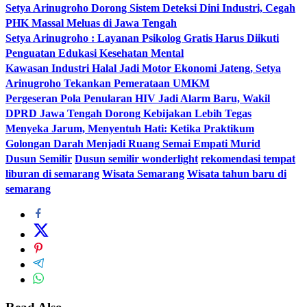
Setya Arinugroho Dorong Sistem Deteksi Dini Industri, Cegah
PHK Massal Meluas di Jawa Tengah
Setya Arinugroho : Layanan Psikolog Gratis Harus Diikuti
Penguatan Edukasi Kesehatan Mental
Kawasan Industri Halal Jadi Motor Ekonomi Jateng, Setya
Arinugroho Tekankan Pemerataan UMKM
Pergeseran Pola Penularan HIV Jadi Alarm Baru, Wakil
DPRD Jawa Tengah Dorong Kebijakan Lebih Tegas
Menyeka Jarum, Menyentuh Hati: Ketika Praktikum
Golongan Darah Menjadi Ruang Semai Empati Murid
Dusun Semilir
Dusun semilir wonderlight
rekomendasi tempat
liburan di semarang
Wisata Semarang
Wisata tahun baru di
semarang