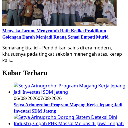
Menyeka Jarum, Menyentuh Hati: Ketika Praktikum
Golongan Darah Menjadi Ruang Semai Empati Murid
Semarangkita.id – Pendidikan sains di era modern,
khususnya pada tingkat sekolah menengah atas, kerap
kali…
Kabar Terbaru
06/08/2026
07/08/2026
Setya Arinugroho: Program Magang Kerja Jepang Jadi
Investasi SDM Jateng