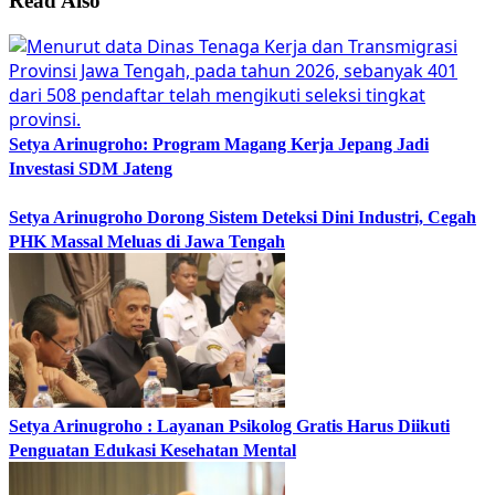
Read Also
Setya Arinugroho: Program Magang Kerja Jepang Jadi
Investasi SDM Jateng
Setya Arinugroho Dorong Sistem Deteksi Dini Industri, Cegah
PHK Massal Meluas di Jawa Tengah
Setya Arinugroho : Layanan Psikolog Gratis Harus Diikuti
Penguatan Edukasi Kesehatan Mental