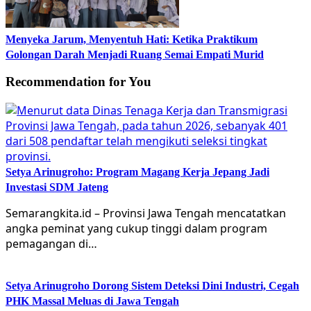
Menyeka Jarum, Menyentuh Hati: Ketika Praktikum
Golongan Darah Menjadi Ruang Semai Empati Murid
Recommendation for You
Setya Arinugroho: Program Magang Kerja Jepang Jadi
Investasi SDM Jateng
Semarangkita.id – Provinsi Jawa Tengah mencatatkan
angka peminat yang cukup tinggi dalam program
pemagangan di…
Setya Arinugroho Dorong Sistem Deteksi Dini Industri, Cegah
PHK Massal Meluas di Jawa Tengah