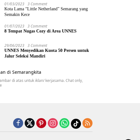
01/03/2023
3 Comment
Kota Lama “Little Netherland” Semarang yang
Semakin Kece
01/07/2023
3 Comment
8 Tempat Nugas Cozy di Area UNNES
29/06/2023
3 Comment
UNNES Menyedikan Kuota 50 Persen untuk
Jalur Seleksi Mandiri
gambar di atas untuk iklan/ kerjasama. Chat only,
se