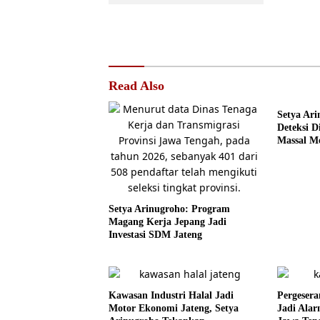
Read Also
Setya Ari
Deteksi D
Massal Me
Setya Arinugroho: Program
Magang Kerja Jepang Jadi
Investasi SDM Jateng
Kawasan Industri Halal Jadi
Pergesera
Motor Ekonomi Jateng, Setya
Jadi Ala