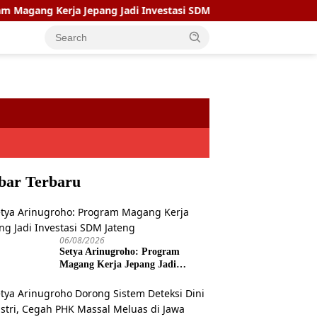
Kerja Jepang Jadi Investasi SDM Jateng
Setya Arinugroh
bar Terbaru
06/08/2026
Setya Arinugroho: Program
Magang Kerja Jepang Jadi
Investasi SDM Jateng