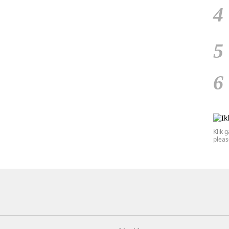
4
5
6
Klik 
plea