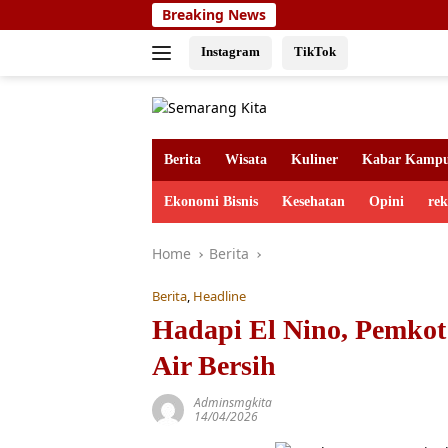
Skip
Breaking News
to
content
Instagram
TikTok
Berita
Wisata
Kuliner
Kabar Kamp
Ekonomi Bisnis
Kesehatan
Opini
re
Home
Berita
Berita
,
Headline
Hadapi El Nino, Pemkot
Air Bersih
Adminsmgkita
14/04/2026