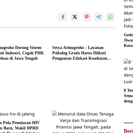
Gedu
Jiwa
Kota
nugroho Dorong Sistem
Setya Arinugroho : Layanan
Sema
ini Industri, Cegah PHK
Psikolog Gratis Harus Diikuti
Akan
luas di Jawa Tengah
Penguatan Edukasi Kesehatan
jadi
Mental
Foto
8 Te
Sema
deng
Luar
n Pola Penularan HIV
rm Baru, Wakil DPRD
Ber