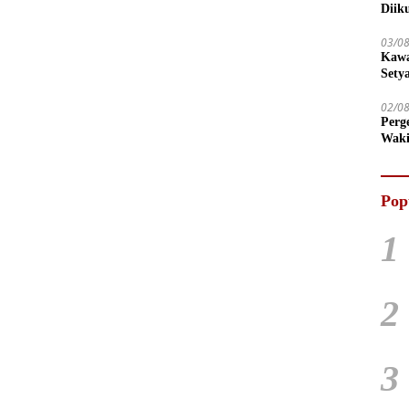
Diik
03/0
Kawa
Sety
02/0
Perg
Waki
Tega
Pop
1
2
3