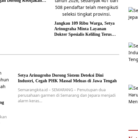
gah Dorong Kebijakan
as
Jangkau 109 Ribu Warga, Setya
Arinugraha Minta Layanan
Dokter Spesialis Keliling Terus
Disempurnakan
Setya Arinugroho Dorong Sistem Deteksi Dini
Industri, Cegah PHK Massal Meluas di Jawa Tengah
Semarangkita.id – SEMARANG – Penutupan dua
perusahaan garmen di Semarang dan Jepara menjadi
alarm keras…
ng
tkan
m