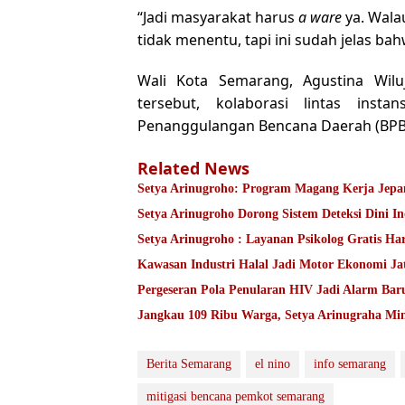
“Jadi masyarakat harus
a ware
ya. Wala
tidak menentu, tapi ini sudah jelas bah
Wali Kota Semarang, Agustina Wil
tersebut, kolaborasi lintas inst
Penanggulangan Bencana Daerah (BPB
Related News
Setya Arinugroho: Program Magang Kerja Jepan
Setya Arinugroho Dorong Sistem Deteksi Dini I
Setya Arinugroho : Layanan Psikolog Gratis Ha
Kawasan Industri Halal Jadi Motor Ekonomi 
Pergeseran Pola Penularan HIV Jadi Alarm Ba
Jangkau 109 Ribu Warga, Setya Arinugraha Min
Berita Semarang
el nino
info semarang
mitigasi bencana pemkot semarang