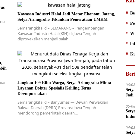
Kat
rus
Be
Kawasan Industri Halal Jadi Motor Ekonomi Jateng,
Setya Arinugroho Tekankan Pemerataan UMKM
nsi
Pe
Semarangkita.id – SEMARANG – Pengembangan
Kawasan Industri Halal (KIH) di Jawa Tengah
Wi
diproyeksikan menjadi salah…
in
Ku
u,
ebih
Ber
uman
Jangkau 109 Ribu Warga, Setya Arinugraha Minta
06/0
Layanan Dokter Spesialis Keliling Terus
Sety
Disempurnakan
Jadi
Semarangkita.id – Banyumas — Dewan Perwakilan
05/0
Rakyat Daerah (DPRD) Provinsi Jawa Tengah
Sety
mendorong pemerintah daerah…
Indu
04/0
Sety