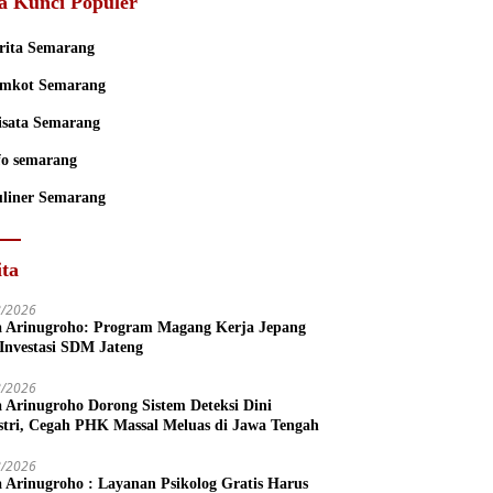
a Kunci Populer
rita Semarang
mkot Semarang
sata Semarang
fo semarang
liner Semarang
ita
8/2026
a Arinugroho: Program Magang Kerja Jepang
 Investasi SDM Jateng
8/2026
a Arinugroho Dorong Sistem Deteksi Dini
stri, Cegah PHK Massal Meluas di Jawa Tengah
8/2026
a Arinugroho : Layanan Psikolog Gratis Harus