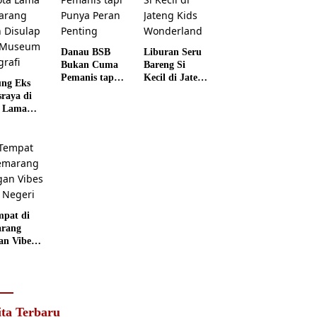
Danau BSB
Liburan Seru
Bukan Cuma
Bareng Si
Pemanis tapi
Kecil di Jateng
ng Eks
Punya Peran
Kids
sraya di
Penting
Wonderland
 Lama
rang
 Disulap
 Museum
grafi
mpat di
rang
an Vibes
 Negeri
ita Terbaru