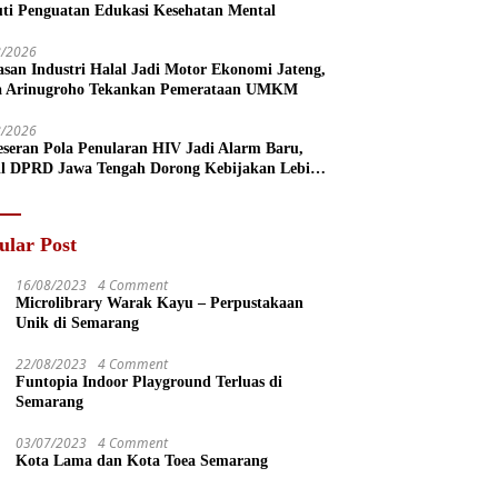
uti Penguatan Edukasi Kesehatan Mental
8/2026
san Industri Halal Jadi Motor Ekonomi Jateng,
a Arinugroho Tekankan Pemerataan UMKM
8/2026
eseran Pola Penularan HIV Jadi Alarm Baru,
l DPRD Jawa Tengah Dorong Kebijakan Lebih
s
ular Post
16/08/2023
4 Comment
Microlibrary Warak Kayu – Perpustakaan
Unik di Semarang
22/08/2023
4 Comment
Funtopia Indoor Playground Terluas di
Semarang
03/07/2023
4 Comment
Kota Lama dan Kota Toea Semarang