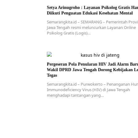
Setya Arinugroho : Layanan Psikolog Gratis Ha
Diikuti Penguatan Edukasi Kesehatan Mental
Semarangkita.id – SEMARANG – Pemerintah Provi
Jawa Tengah resmi meluncurkan Layanan Online
Psikolog Gratis (Logis)…
Pergeseran Pola Penularan HIV Jadi Alarm Bar
Wakil DPRD Jawa Tengah Dorong Kebijakan L
Tegas
Semarangkita.id – Purwokerto – Penanganan H
Immunodeficiency Virus (HIV) di Jawa Tengah
menghadapi tantangan yang…