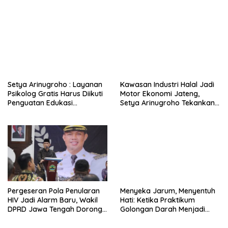
Jawa Tengah
Setya Arinugroho : Layanan
Kawasan Industri Halal Jadi
Psikolog Gratis Harus Diikuti
Motor Ekonomi Jateng,
Penguatan Edukasi
Setya Arinugroho Tekankan
Kesehatan Mental
Pemerataan UMKM
Pergeseran Pola Penularan
Menyeka Jarum, Menyentuh
HIV Jadi Alarm Baru, Wakil
Hati: Ketika Praktikum
DPRD Jawa Tengah Dorong
Golongan Darah Menjadi
Kebijakan Lebih Tegas
Ruang Semai Empati Murid