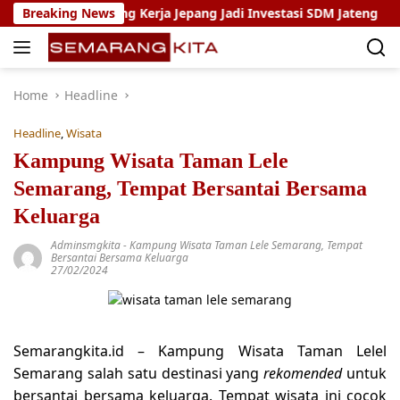
Skip
ram Magang Kerja Jepang Jadi Investasi SDM Jateng
Breaking News
Set
to
content
Home
Headline
Headline
,
Wisata
Kampung Wisata Taman Lele
Semarang, Tempat Bersantai Bersama
Keluarga
Adminsmgkita
-
Kampung Wisata Taman Lele Semarang
,
Tempat
Bersantai Bersama Keluarga
27/02/2024
Semarangkita.id –
Kampung Wisata Taman Lelel
Semarang salah satu destinasi yang
rekomended
untuk
bersantai bersama keluarga. Tempat wisata ini cocok