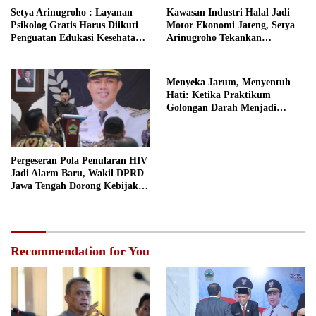
Setya Arinugroho : Layanan
Kawasan Industri Halal Jadi
Psikolog Gratis Harus Diikuti
Motor Ekonomi Jateng, Setya
Penguatan Edukasi Kesehatan
Arinugroho Tekankan
Mental
Pemerataan UMKM
Menyeka Jarum, Menyentuh
Hati: Ketika Praktikum
Golongan Darah Menjadi
Ruang Semai Empati Murid
Pergeseran Pola Penularan HIV
Jadi Alarm Baru, Wakil DPRD
Jawa Tengah Dorong Kebijakan
Lebih Tegas
Recommendation for You