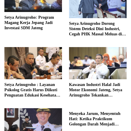
Setya Arinugroho: Program
Magang Kerja Jepang Jadi
Setya Arinugroho Dorong
Investasi SDM Jateng
Sistem Deteksi Dini Industri,
Cegah PHK Massal Meluas di
Jawa Tengah
Setya Arinugroho : Layanan
Kawasan Industri Halal Jadi
Psikolog Gratis Harus Diikuti
Motor Ekonomi Jateng, Setya
Penguatan Edukasi Kesehatan
Arinugroho Tekankan
Mental
Pemerataan UMKM
Menyeka Jarum, Menyentuh
Hati: Ketika Praktikum
Golongan Darah Menjadi
Ruang Semai Empati Murid