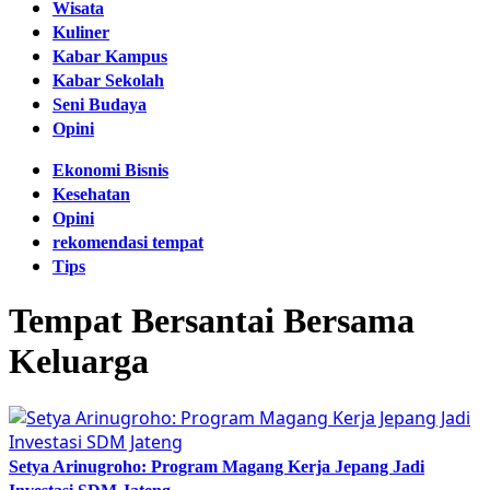
Wisata
Kuliner
Kabar Kampus
Kabar Sekolah
Seni Budaya
Opini
Ekonomi Bisnis
Kesehatan
Opini
rekomendasi tempat
Tips
Tempat Bersantai Bersama
Keluarga
Setya Arinugroho: Program Magang Kerja Jepang Jadi