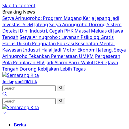
Skip to content
Breaking News
Setya Arinugroho: Program Magang Kerja Jepang Jadi
Investasi SDM Jateng
Setya Arinugroho Dorong Sistem
Deteksi Dini Industri, Cegah PHK Massal Meluas di Jawa
Tengah
Setya Arinugroho : Layanan Psikolog Gratis
Harus Diikuti Penguatan Edukasi Kesehatan Mental
Kawasan Industri Halal Jadi Motor Ekonomi Jateng, Setya
Arinugroho Tekankan Pemerataan UMKM
Pergeseran
Pola Penularan HIV Jadi Alarm Baru, Wakil DPRD Jawa
Tengah Dorong Kebijakan Lebih Tegas
Instagram
TikTok
Berita