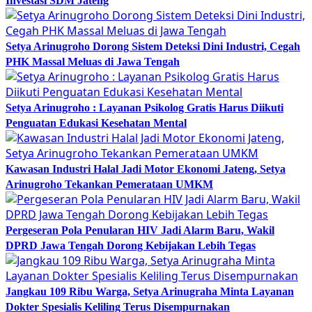
Investasi SDM Jateng
Setya Arinugroho Dorong Sistem Deteksi Dini Industri, Cegah
PHK Massal Meluas di Jawa Tengah
Setya Arinugroho : Layanan Psikolog Gratis Harus Diikuti
Penguatan Edukasi Kesehatan Mental
Kawasan Industri Halal Jadi Motor Ekonomi Jateng, Setya
Arinugroho Tekankan Pemerataan UMKM
Pergeseran Pola Penularan HIV Jadi Alarm Baru, Wakil
DPRD Jawa Tengah Dorong Kebijakan Lebih Tegas
Jangkau 109 Ribu Warga, Setya Arinugraha Minta Layanan
Dokter Spesialis Keliling Terus Disempurnakan