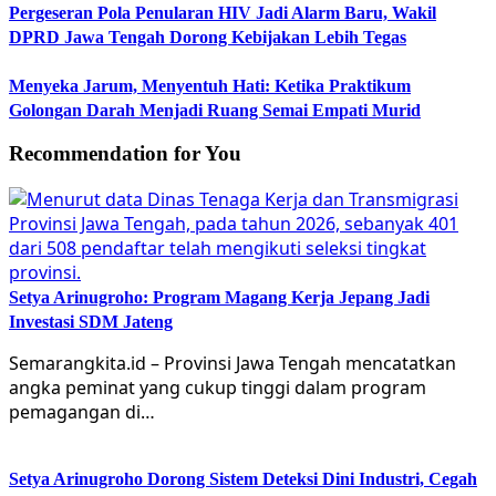
Pergeseran Pola Penularan HIV Jadi Alarm Baru, Wakil
DPRD Jawa Tengah Dorong Kebijakan Lebih Tegas
Menyeka Jarum, Menyentuh Hati: Ketika Praktikum
Golongan Darah Menjadi Ruang Semai Empati Murid
Recommendation for You
Setya Arinugroho: Program Magang Kerja Jepang Jadi
Investasi SDM Jateng
Semarangkita.id – Provinsi Jawa Tengah mencatatkan
angka peminat yang cukup tinggi dalam program
pemagangan di…
Setya Arinugroho Dorong Sistem Deteksi Dini Industri, Cegah