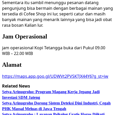
Sementara itu sambil menunggu pesanan datang
pengunjung bisa bermain dengan berbagai mainan yang
tersedia di Cofee Shop ini lur, seperti catur dan masih
banyak mainan yang menarik lainnya yang bisa jadi obat
rasa bosan Kalian lur.
Jam Operasional
jam operasional Kopi Tetangga buka dari Pukul 09.00
WIB – 22.00 WIB
Alamat
https://maps.app.goo.gl/UDWVt2PVSKTJX44Y6?g_st=iw
Related News
Setya Arinugroho: Program Magang Kerja Jepang Jadi
Investasi SDM Jateng
Setya Arinugroho Dorong Sistem Deteksi Dini Industri, Cegah
PHK Massal Meluas di Jawa Tengah
Setya Arinugroho : Layanan Psikolog Gratis Harus Diikuti