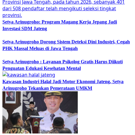
Setya Arinugroho: Program Magang Kerja Jepang Jadi
Investasi SDM Jateng
Setya Arinugroho Dorong Sistem Deteksi Dini Industri, Cegah
PHK Massal Meluas di Jawa Tengah
Setya Arinugroho : Layanan Psikolog Gratis Harus Diikuti
Penguatan Edukasi Kesehatan Mental
Kawasan Industri Halal Jadi Motor Ekonomi Jateng, Setya
Arinugroho Tekankan Pemerataan UMKM