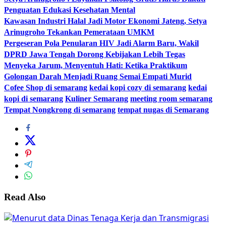
Penguatan Edukasi Kesehatan Mental
Kawasan Industri Halal Jadi Motor Ekonomi Jateng, Setya
Arinugroho Tekankan Pemerataan UMKM
Pergeseran Pola Penularan HIV Jadi Alarm Baru, Wakil
DPRD Jawa Tengah Dorong Kebijakan Lebih Tegas
Menyeka Jarum, Menyentuh Hati: Ketika Praktikum
Golongan Darah Menjadi Ruang Semai Empati Murid
Cofee Shop di semarang
kedai kopi cozy di semarang
kedai
kopi di semarang
Kuliner Semarang
meeting room semarang
Tempat Nongkrong di semarang
tempat nugas di Semarang
Read Also