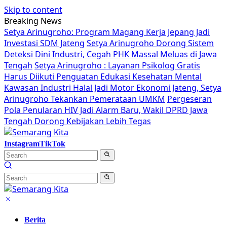
Skip to content
Breaking News
Setya Arinugroho: Program Magang Kerja Jepang Jadi
Investasi SDM Jateng
Setya Arinugroho Dorong Sistem
Deteksi Dini Industri, Cegah PHK Massal Meluas di Jawa
Tengah
Setya Arinugroho : Layanan Psikolog Gratis
Harus Diikuti Penguatan Edukasi Kesehatan Mental
Kawasan Industri Halal Jadi Motor Ekonomi Jateng, Setya
Arinugroho Tekankan Pemerataan UMKM
Pergeseran
Pola Penularan HIV Jadi Alarm Baru, Wakil DPRD Jawa
Tengah Dorong Kebijakan Lebih Tegas
Instagram
TikTok
Berita