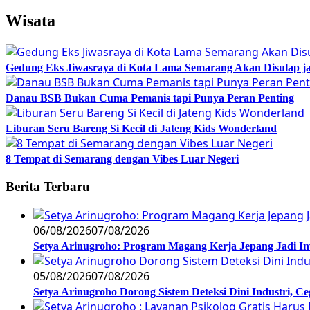
Wisata
Gedung Eks Jiwasraya di Kota Lama Semarang Akan Disulap j
Danau BSB Bukan Cuma Pemanis tapi Punya Peran Penting
Liburan Seru Bareng Si Kecil di Jateng Kids Wonderland
8 Tempat di Semarang dengan Vibes Luar Negeri
Berita Terbaru
06/08/2026
07/08/2026
Setya Arinugroho: Program Magang Kerja Jepang Jadi In
05/08/2026
07/08/2026
Setya Arinugroho Dorong Sistem Deteksi Dini Industri, 