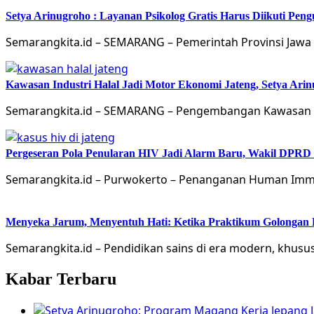
Setya Arinugroho : Layanan Psikolog Gratis Harus Diikuti Pen
Semarangkita.id – SEMARANG – Pemerintah Provinsi Jawa 
Kawasan Industri Halal Jadi Motor Ekonomi Jateng, Setya 
Semarangkita.id – SEMARANG – Pengembangan Kawasan Ind
Pergeseran Pola Penularan HIV Jadi Alarm Baru, Wakil DPRD
Semarangkita.id – Purwokerto – Penanganan Human Immu
Menyeka Jarum, Menyentuh Hati: Ketika Praktikum Golongan
Semarangkita.id – Pendidikan sains di era modern, khusu
Kabar Terbaru