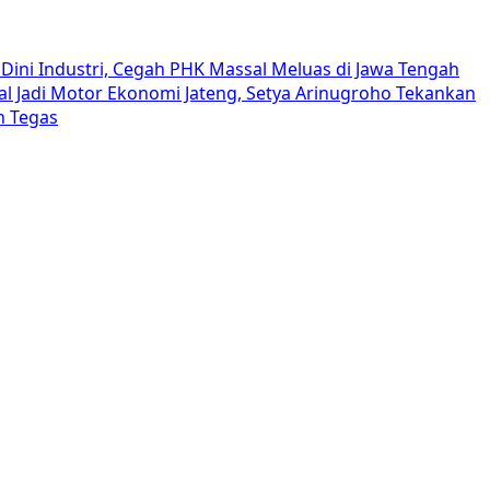
Dini Industri, Cegah PHK Massal Meluas di Jawa Tengah
al Jadi Motor Ekonomi Jateng, Setya Arinugroho Tekankan
h Tegas