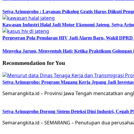
Setya Arinugroho : Layanan Psikolog Gratis Harus Diikuti Pen
Kawasan Industri Halal Jadi Motor Ekonomi Jateng, Setya 
Pergeseran Pola Penularan HIV Jadi Alarm Baru, Wakil DPRD
Menyeka Jarum, Menyentuh Hati: Ketika Praktikum Golongan
Recommendation for You
Setya Arinugroho: Program Magang Kerja Jepang Jadi Investa
Semarangkita.id – Provinsi Jawa Tengah mencatatkan an
Setya Arinugroho Dorong Sistem Deteksi Dini Industri, Cegah
Semarangkita.id – SEMARANG – Penutupan dua perusahaa