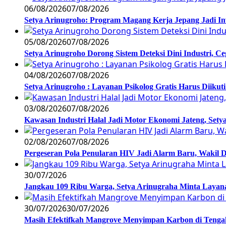
06/08/2026
07/08/2026
Setya Arinugroho: Program Magang Kerja Jepang Jadi In
05/08/2026
07/08/2026
Setya Arinugroho Dorong Sistem Deteksi Dini Industri, 
04/08/2026
07/08/2026
Setya Arinugroho : Layanan Psikolog Gratis Harus Diiku
03/08/2026
07/08/2026
Kawasan Industri Halal Jadi Motor Ekonomi Jateng, S
02/08/2026
07/08/2026
Pergeseran Pola Penularan HIV Jadi Alarm Baru, Wakil
30/07/2026
Jangkau 109 Ribu Warga, Setya Arinugraha Minta Layanan
30/07/2026
30/07/2026
Masih Efektifkah Mangrove Menyimpan Karbon di Teng