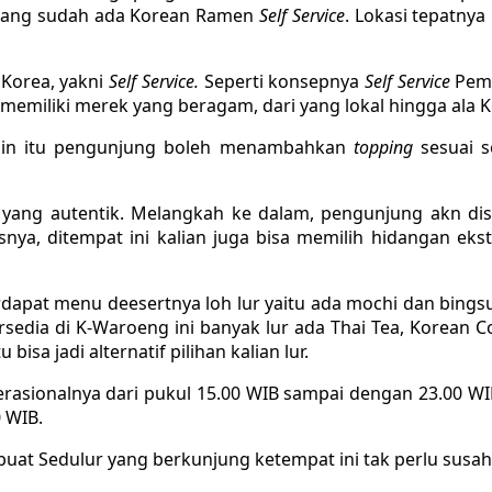
arang sudah ada Korean Ramen
Self Service
. Lokasi tepatny
Korea, yakni
Self Service.
Seperti konsepnya
Self Service
Pemb
ni memiliki merek yang beragam, dari yang lokal hingga ala 
elain itu pengunjung boleh menambahkan
topping
sesuai s
a yang autentik. Melangkah ke dalam, pengunjung akn d
a, ditempat ini kalian juga bisa memilih hidangan ekst
dapat menu deesertnya loh lur yaitu ada mochi dan bingsu
edia di K-Waroeng ini banyak lur ada Thai Tea, Korean Co
sa jadi alternatif pilihan kalian lur.
asionalnya dari pukul 15.00 WIB sampai dengan 23.00 WIB
 WIB.
i buat Sedulur yang berkunjung ketempat ini tak perlu susah