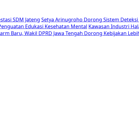
estasi SDM Jateng
Setya Arinugroho Dorong Sistem Deteksi 
i Penguatan Edukasi Kesehatan Mental
Kawasan Industri Hal
Alarm Baru, Wakil DPRD Jawa Tengah Dorong Kebijakan Lebi