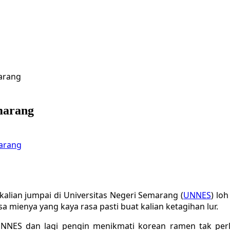
arang
marang
marang
kalian jumpai di Universitas Negeri Semarang (
UNNES
) lo
sa mienya yang kaya rasa pasti buat kalian ketagihan lur.
UNNES dan lagi pengin menikmati korean ramen tak per