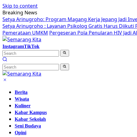
Skip to content
Breaking News
Setya Arinugroho: Program Magang Kerja Jepang Jadi Inv
Setya Arinugroho : Layanan Psikolog Gratis Harus Diikut
Pemerataan UMKM
Pergeseran Pola Penularan HIV Jadi 
Instagram
TikTok
Berita
Wisata
Kuliner
Kabar Kampus
Kabar Sekolah
Seni Budaya
Opini