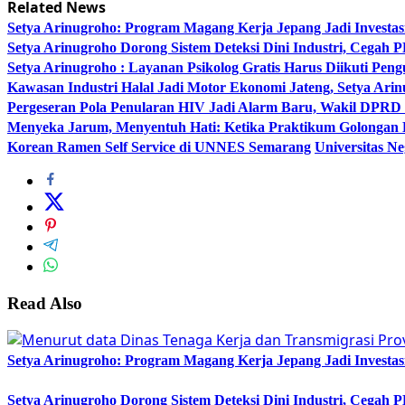
Related News
Setya Arinugroho: Program Magang Kerja Jepang Jadi Investa
Setya Arinugroho Dorong Sistem Deteksi Dini Industri, Cegah
Setya Arinugroho : Layanan Psikolog Gratis Harus Diikuti Pen
Kawasan Industri Halal Jadi Motor Ekonomi Jateng, Setya 
Pergeseran Pola Penularan HIV Jadi Alarm Baru, Wakil DPRD
Menyeka Jarum, Menyentuh Hati: Ketika Praktikum Golongan
Korean Ramen Self Service di UNNES Semarang
Universitas N
Read Also
Setya Arinugroho: Program Magang Kerja Jepang Jadi Investa
Setya Arinugroho Dorong Sistem Deteksi Dini Industri, Cegah