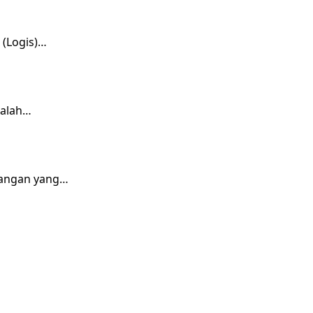
 (Logis)…
salah…
tangan yang…