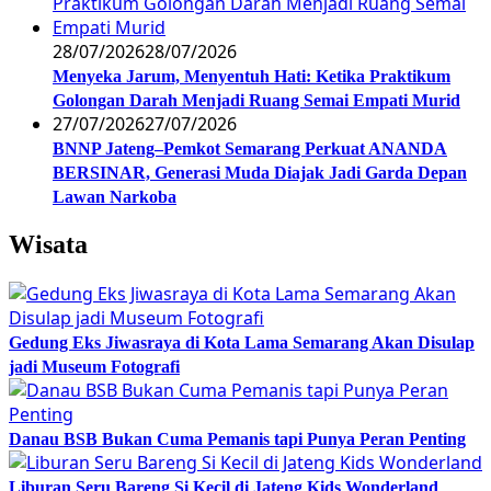
28/07/2026
28/07/2026
Menyeka Jarum, Menyentuh Hati: Ketika Praktikum
Golongan Darah Menjadi Ruang Semai Empati Murid
27/07/2026
27/07/2026
BNNP Jateng–Pemkot Semarang Perkuat ANANDA
BERSINAR, Generasi Muda Diajak Jadi Garda Depan
Lawan Narkoba
Wisata
Gedung Eks Jiwasraya di Kota Lama Semarang Akan Disulap
jadi Museum Fotografi
Danau BSB Bukan Cuma Pemanis tapi Punya Peran Penting
Liburan Seru Bareng Si Kecil di Jateng Kids Wonderland