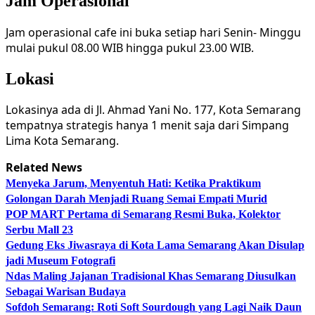
Jam Operasional
Jam operasional cafe ini buka setiap hari Senin- Minggu
mulai pukul 08.00 WIB hingga pukul 23.00 WIB.
Lokasi
Lokasinya ada di Jl. Ahmad Yani No. 177, Kota Semarang
tempatnya strategis hanya 1 menit saja dari Simpang
Lima Kota Semarang.
Related News
Menyeka Jarum, Menyentuh Hati: Ketika Praktikum
Golongan Darah Menjadi Ruang Semai Empati Murid
POP MART Pertama di Semarang Resmi Buka, Kolektor
Serbu Mall 23
Gedung Eks Jiwasraya di Kota Lama Semarang Akan Disulap
jadi Museum Fotografi
Ndas Maling Jajanan Tradisional Khas Semarang Diusulkan
Sebagai Warisan Budaya
Sofdoh Semarang: Roti Soft Sourdough yang Lagi Naik Daun