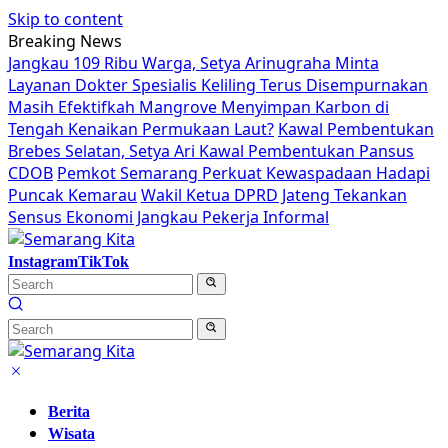
Skip to content
Breaking News
Jangkau 109 Ribu Warga, Setya Arinugraha Minta
Layanan Dokter Spesialis Keliling Terus Disempurnakan
Masih Efektifkah Mangrove Menyimpan Karbon di
Tengah Kenaikan Permukaan Laut?
Kawal Pembentukan
Brebes Selatan, Setya Ari Kawal Pembentukan Pansus
CDOB
Pemkot Semarang Perkuat Kewaspadaan Hadapi
Puncak Kemarau
Wakil Ketua DPRD Jateng Tekankan
Sensus Ekonomi Jangkau Pekerja Informal
Instagram
TikTok
Berita
Wisata