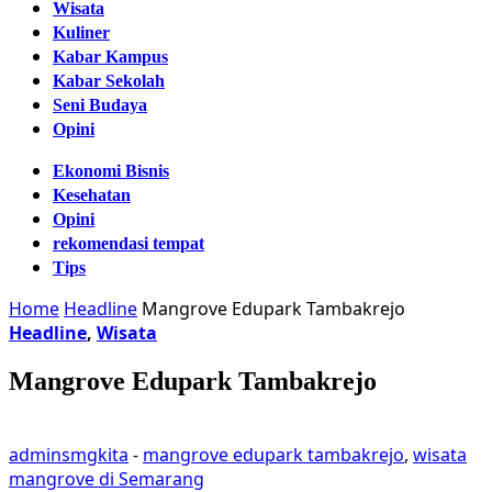
Wisata
Kuliner
Kabar Kampus
Kabar Sekolah
Seni Budaya
Opini
Ekonomi Bisnis
Kesehatan
Opini
rekomendasi tempat
Tips
Home
Headline
Mangrove Edupark Tambakrejo
Headline
,
Wisata
Mangrove Edupark Tambakrejo
adminsmgkita
-
mangrove edupark tambakrejo
,
wisata
mangrove di Semarang