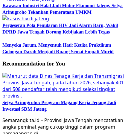
Kawasan Industri Halal Jadi Motor Ekonomi Jateng, Setya
Arinugroho Tekankan Pemerataan UMKM
Pergeseran Pola Penularan HIV Jadi Alarm Baru, Wakil
DPRD Jawa Tengah Dorong Kebijakan Lebih Tegas
Menyeka Jarum, Menyentuh Hati: Ketika Praktikum
Golongan Darah Menjadi Ruang Semai Empati Murid
Recommendation for You
Setya Arinugroho: Program Magang Kerja Jepang Jadi
Investasi SDM Jateng
Semarangkita.id – Provinsi Jawa Tengah mencatatkan
angka peminat yang cukup tinggi dalam program
pemagangan di…