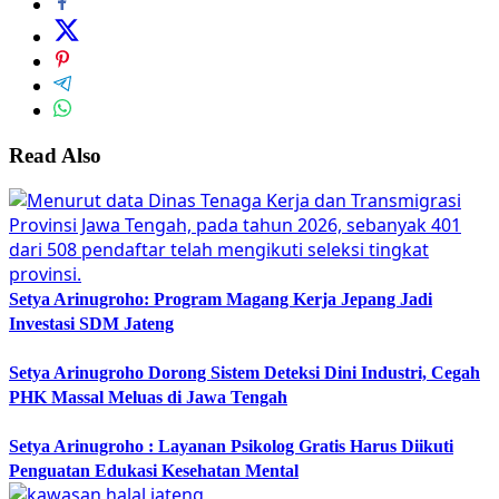
Read Also
Setya Arinugroho: Program Magang Kerja Jepang Jadi
Investasi SDM Jateng
Setya Arinugroho Dorong Sistem Deteksi Dini Industri, Cegah
PHK Massal Meluas di Jawa Tengah
Setya Arinugroho : Layanan Psikolog Gratis Harus Diikuti
Penguatan Edukasi Kesehatan Mental