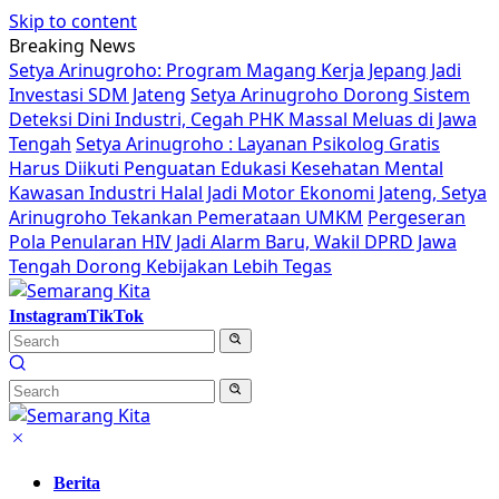
Skip to content
Breaking News
Setya Arinugroho: Program Magang Kerja Jepang Jadi
Investasi SDM Jateng
Setya Arinugroho Dorong Sistem
Deteksi Dini Industri, Cegah PHK Massal Meluas di Jawa
Tengah
Setya Arinugroho : Layanan Psikolog Gratis
Harus Diikuti Penguatan Edukasi Kesehatan Mental
Kawasan Industri Halal Jadi Motor Ekonomi Jateng, Setya
Arinugroho Tekankan Pemerataan UMKM
Pergeseran
Pola Penularan HIV Jadi Alarm Baru, Wakil DPRD Jawa
Tengah Dorong Kebijakan Lebih Tegas
Instagram
TikTok
Berita