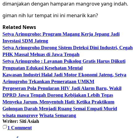
dimanjakan dengan hamparan mangrove yang indah.
giman nih lur tempat ini ini menarik kan?
Related News
Setya Arinugroho: Program Magang Kerja Jepang Jadi
Investasi SDM Jateng
Setya Arinugroho Dorong Sistem Deteksi Dini Industri, Cegah
PHK Massal Meluas di Jawa Tengah
Setya Arinugroho : Layanan Psikolog Gratis Harus Diikuti
Penguatan Edukasi Kesehatan Mental
Kawasan Industri Halal Jadi Motor Ekonomi Jateng, Setya
Arinugroho Tekankan Pemerataan UMKM
Pergeseran Pola Penularan HIV Jadi Alarm Baru, Wakil
DPRD Jawa Tengah Dorong Kebijakan Lebih Tegas
Menyeka Jarum, Menyentuh Hati: Ketika Praktikum
Golongan Darah Menjadi Ruang Semai Empati Murid
wisata mangrove
Wisata Semarang
Writer: Siti Asiah
1
Comment