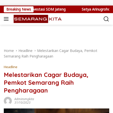
Skip to content
epang Jadi Investasi SDM Jateng
Breaking News
Setya Arinugroho Dorong S
Home
Headline
Melestarikan Cagar Budaya, Pemkot
Semarang Raih Pengharagaan
Headline
Melestarikan Cagar Budaya,
Pemkot Semarang Raih
Pengharagaan
Adminsmgkita
31/10/2023