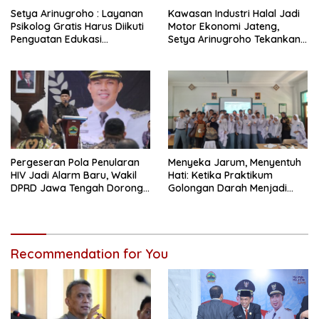
Setya Arinugroho : Layanan
Kawasan Industri Halal Jadi
Psikolog Gratis Harus Diikuti
Motor Ekonomi Jateng,
Penguatan Edukasi
Setya Arinugroho Tekankan
Kesehatan Mental
Pemerataan UMKM
Pergeseran Pola Penularan
Menyeka Jarum, Menyentuh
HIV Jadi Alarm Baru, Wakil
Hati: Ketika Praktikum
DPRD Jawa Tengah Dorong
Golongan Darah Menjadi
Kebijakan Lebih Tegas
Ruang Semai Empati Murid
Recommendation for You