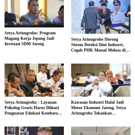
Setya Arinugroho: Program
Magang Kerja Jepang Jadi
Setya Arinugroho Dorong
Investasi SDM Jateng
Sistem Deteksi Dini Industri,
Cegah PHK Massal Meluas di
Jawa Tengah
Setya Arinugroho : Layanan
Kawasan Industri Halal Jadi
Psikolog Gratis Harus Diikuti
Motor Ekonomi Jateng, Setya
Penguatan Edukasi Kesehatan
Arinugroho Tekankan
Mental
Pemerataan UMKM