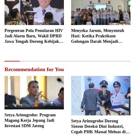
Pergeseran Pola Penularan HIV
Menyeka Jarum, Menyentuh
Jadi Alarm Baru, Wakil DPRD
Hati: Ketika Praktikum
Jawa Tengah Dorong Kebijakan
Golongan Darah Menjadi
Lebih Tegas
Ruang Semai Empati Murid
Recommendation for You
Setya Arinugroho: Program
Magang Kerja Jepang Jadi
Setya Arinugroho Dorong
Investasi SDM Jateng
Sistem Deteksi Dini Industri,
Cegah PHK Massal Meluas di