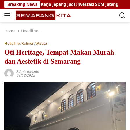
Skip
Magang Kerja Jepang Jadi Investasi SDM Jateng
Breaking News
Setya A
to
content
Home
Headline
Headline
,
Kuliner
,
Wisata
Oti Heritage, Tempat Makan Murah
dan Aestetik di Semarang
Adminsmgkita
09/12/2025