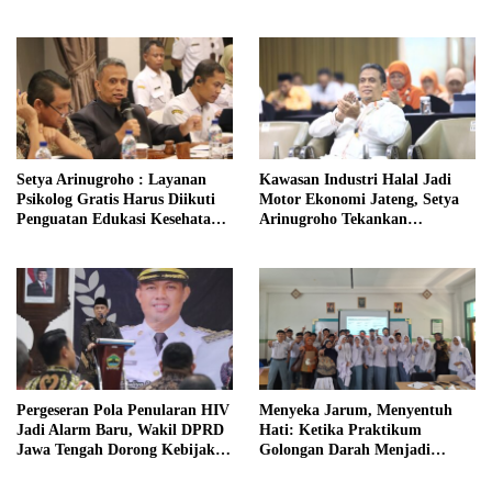
Jawa Tengah
Setya Arinugroho : Layanan
Kawasan Industri Halal Jadi
Psikolog Gratis Harus Diikuti
Motor Ekonomi Jateng, Setya
Penguatan Edukasi Kesehatan
Arinugroho Tekankan
Mental
Pemerataan UMKM
Pergeseran Pola Penularan HIV
Menyeka Jarum, Menyentuh
Jadi Alarm Baru, Wakil DPRD
Hati: Ketika Praktikum
Jawa Tengah Dorong Kebijakan
Golongan Darah Menjadi
Lebih Tegas
Ruang Semai Empati Murid