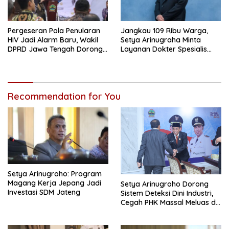
Pergeseran Pola Penularan
Jangkau 109 Ribu Warga,
HIV Jadi Alarm Baru, Wakil
Setya Arinugraha Minta
DPRD Jawa Tengah Dorong
Layanan Dokter Spesialis
Kebijakan Lebih Tegas
Keliling Terus Disempurnakan
Recommendation for You
Setya Arinugroho: Program
Magang Kerja Jepang Jadi
Setya Arinugroho Dorong
Investasi SDM Jateng
Sistem Deteksi Dini Industri,
Cegah PHK Massal Meluas di
Jawa Tengah