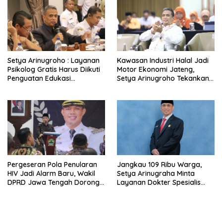
Setya Arinugroho : Layanan
Kawasan Industri Halal Jadi
Psikolog Gratis Harus Diikuti
Motor Ekonomi Jateng,
Penguatan Edukasi
Setya Arinugroho Tekankan
Kesehatan Mental
Pemerataan UMKM
Pergeseran Pola Penularan
Jangkau 109 Ribu Warga,
HIV Jadi Alarm Baru, Wakil
Setya Arinugraha Minta
DPRD Jawa Tengah Dorong
Layanan Dokter Spesialis
Kebijakan Lebih Tegas
Keliling Terus Disempurnakan