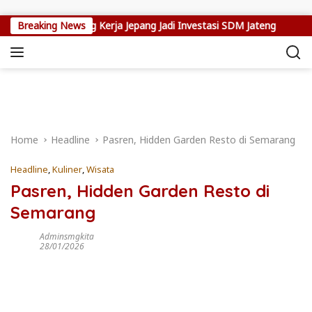
Skip to content
 Program Magang Kerja Jepang Jadi Investasi SDM Jateng
Breaking News
Se
Home
Headline
Pasren, Hidden Garden Resto di Semarang
Headline
,
Kuliner
,
Wisata
Pasren, Hidden Garden Resto di
Semarang
Adminsmgkita
28/01/2026