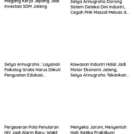
Magang Kerja Jepang Jadi
Setya Arinugroho Dorong
Investasi SDM Jateng
Sistem Deteksi Dini Industri,
Cegah PHK Massal Meluas di
Jawa Tengah
Setya Arinugroho : Layanan
Kawasan Industri Halal Jadi
Psikolog Gratis Harus Diikuti
Motor Ekonomi Jateng,
Penguatan Edukasi
Setya Arinugroho Tekankan
Kesehatan Mental
Pemerataan UMKM
Pergeseran Pola Penularan
Menyeka Jarum, Menyentuh
HIV Jadi Alarm Baru, Wakil
Hati: Ketika Praktikum