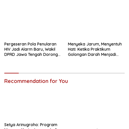
Pergeseran Pola Penularan
Menyeka Jarum, Menyentuh
HIV Jadi Alarm Baru, Wakil
Hati: Ketika Praktikum
DPRD Jawa Tengah Dorong
Golongan Darah Menjadi
Kebijakan Lebih Tegas
Ruang Semai Empati Murid
Recommendation for You
Setya Arinugroho: Program