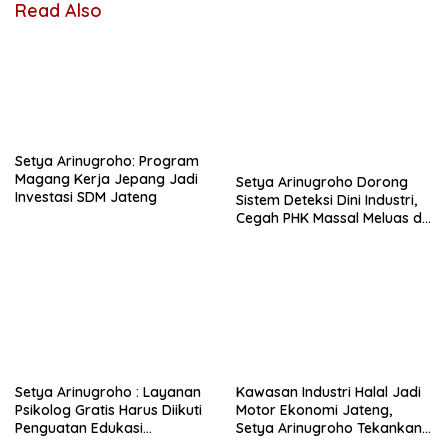
Read Also
Setya Arinugroho: Program
Magang Kerja Jepang Jadi
Setya Arinugroho Dorong
Investasi SDM Jateng
Sistem Deteksi Dini Industri,
Cegah PHK Massal Meluas di
Jawa Tengah
Setya Arinugroho : Layanan
Kawasan Industri Halal Jadi
Psikolog Gratis Harus Diikuti
Motor Ekonomi Jateng,
Penguatan Edukasi
Setya Arinugroho Tekankan
Kesehatan Mental
Pemerataan UMKM