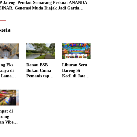
 Jateng–Pemkot Semarang Perkuat ANANDA
INAR, Generasi Muda Diajak Jadi Garda
n Lawan Narkoba
sata
ng Eks
Danau BSB
Liburan Seru
sraya di
Bukan Cuma
Bareng Si
 Lama
Pemanis tapi
Kecil di Jateng
rang
Punya Peran
Kids
 Disulap
Penting
Wonderland
 Museum
grafi
mpat di
rang
an Vibes
 Negeri