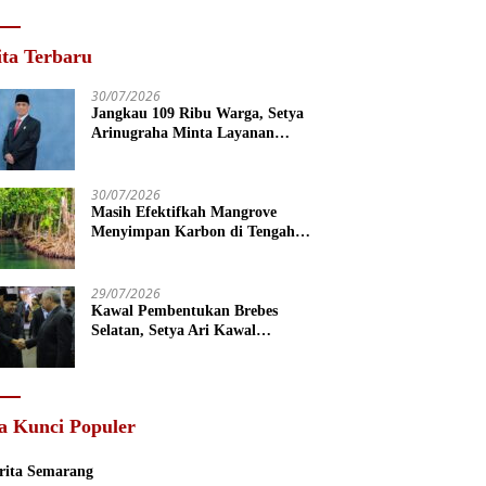
ita Terbaru
30/07/2026
Jangkau 109 Ribu Warga, Setya
Arinugraha Minta Layanan
Dokter Spesialis Keliling Terus
Disempurnakan
30/07/2026
Masih Efektifkah Mangrove
Menyimpan Karbon di Tengah
Kenaikan Permukaan Laut?
29/07/2026
Kawal Pembentukan Brebes
Selatan, Setya Ari Kawal
Pembentukan Pansus CDOB
a Kunci Populer
rita Semarang