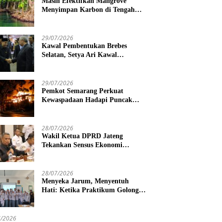
Masih Efektifkah Mangrove
Menyimpan Karbon di Tengah
Kenaikan Permukaan Laut?
29/07/2026
Kawal Pembentukan Brebes
Selatan, Setya Ari Kawal
Pembentukan Pansus CDOB
29/07/2026
Pemkot Semarang Perkuat
Kewaspadaan Hadapi Puncak
Kemarau
28/07/2026
Wakil Ketua DPRD Jateng
Tekankan Sensus Ekonomi
Jangkau Pekerja Informal
28/07/2026
Menyeka Jarum, Menyentuh
Hati: Ketika Praktikum Golongan
Darah Menjadi Ruang Semai
Empati Murid
7/2026