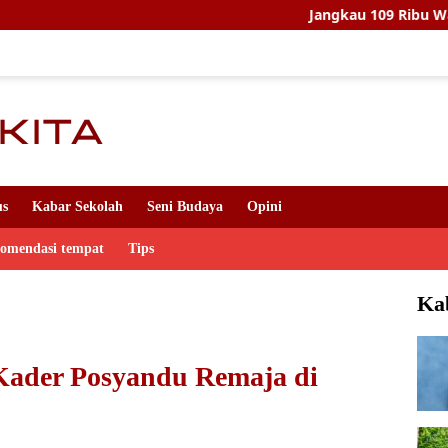
Jangkau 109 Ribu Warga, Setya Arinu
us
Kabar Sekolah
Seni Budaya
Opini
komendasi tempat
Tips
Ka
Kader Posyandu Remaja di