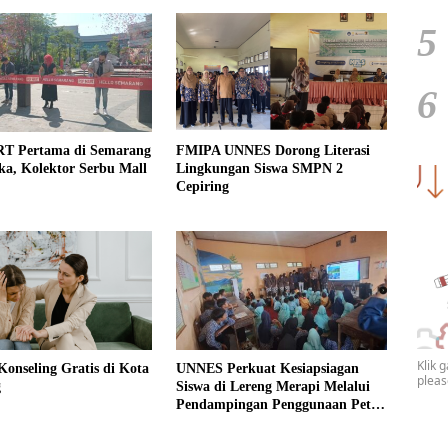
5
6
T Pertama di Semarang
FMIPA UNNES Dorong Literasi
a, Kolektor Serbu Mall
Lingkungan Siswa SMPN 2
Cepiring
Klik 
onseling Gratis di Kota
UNNES Perkuat Kesiapsiagan
plea
g
Siswa di Lereng Merapi Melalui
Pendampingan Penggunaan Peta
Jalur Evakuasi