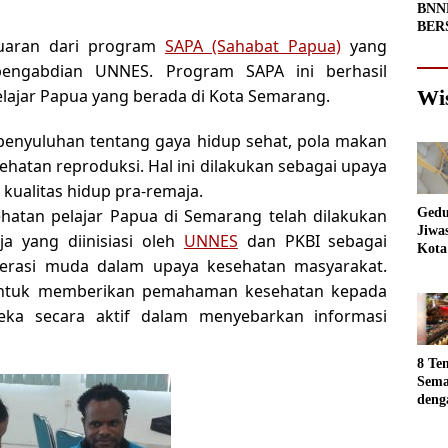
BNNP
BERS
uaran dari program
SAPA (Sahabat Papua)
yang
Depa
n pengabdian UNNES. Program SAPA ini berhasil
Wi
lajar Papua yang berada di Kota Semarang.
enyuluhan tentang gaya hidup sehat, pola makan
ehatan reproduksi. Hal ini dilakukan sebagai upaya
kualitas hidup pra-remaja.
Gedu
atan pelajar Papua di Semarang telah dilakukan
Jiwa
 yang diinisiasi oleh
UNNES
dan PKBI sebagai
Kota
generasi muda dalam upaya kesehatan masyarakat.
Sema
Akan
 untuk memberikan pemahaman kesehatan kepada
jadi
reka secara aktif dalam menyebarkan informasi
Foto
8 Te
Sema
deng
Luar