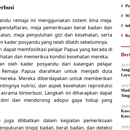
Pe
erbusi
Wi
yandu remaja ini menggunakan sistem lima meja.
in
a pendaftaran, meja pemeriksaan berat badan dan
tatan, meja penyuluhan gizi dan kesehatan, serta
Ku
an kader posyandu yang telah dilatih sebelumnya.
 dapat memfasilitasi pelajar Papua yang berada di
Ber
ehatan dan memeriksa kondisi kesehatan mereka.
kan oleh kader posyandu dari kalangan pelajar
30/0
Jang
du Remaja Papua diarahkan untuk menjadi duta
Laya
 mereka. Mereka diberdayakan untuk memberikan
Dise
ntingnya nutrisi, dan aspek kesehatan reproduksi
30/0
Masi
asrama binterbusi. Langkah ini diharapkan dapat
Teng
 dini dan mendorong adopsi gaya hidup yang
29/0
Kawa
Kawa
a juga dilibatkan dalam kegiatan pemeriksaan
Pengukuran tinggi badan, berat badan, dan deteksi
29/0