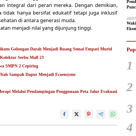
Pemk
an integral dari peran mereka. Dengan demikian,
Punc
dak hanya bersifat edukatif tetapi juga inklusif
28/0
ehatan di antara generasi muda.
Waki
tan menjadi nilai yang dijunjung tinggi.
Ekon
Pop
enyentuh Hati: Ketika Praktikum Golongan Darah Menjadi Ruang Semai Empati Murid
olektor Serbu Mall 23
1
wa SMPN 2 Cepiring
Ubah Sampah Dapur Menjadi Ecoenzyme
2
Merapi Melalui Pendampingan Penggunaan Peta Jalur Evakuasi
3
4