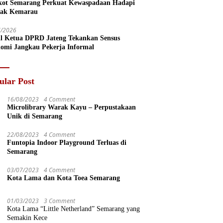
ot Semarang Perkuat Kewaspadaan Hadapi
ak Kemarau
7/2026
l Ketua DPRD Jateng Tekankan Sensus
omi Jangkau Pekerja Informal
ular Post
16/08/2023
4 Comment
Microlibrary Warak Kayu – Perpustakaan
Unik di Semarang
22/08/2023
4 Comment
Funtopia Indoor Playground Terluas di
Semarang
03/07/2023
4 Comment
Kota Lama dan Kota Toea Semarang
01/03/2023
3 Comment
Kota Lama “Little Netherland” Semarang yang
Semakin Kece