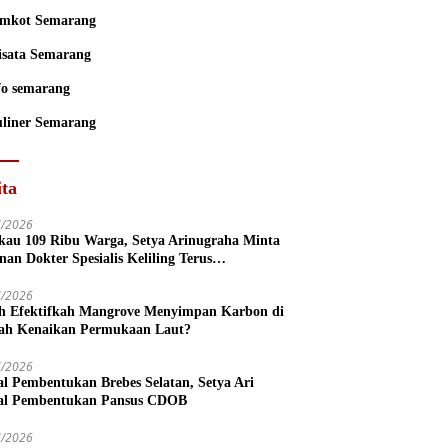
mkot Semarang
sata Semarang
fo semarang
liner Semarang
ita
7/2026
kau 109 Ribu Warga, Setya Arinugraha Minta
nan Dokter Spesialis Keliling Terus
mpurnakan
7/2026
h Efektifkah Mangrove Menyimpan Karbon di
ah Kenaikan Permukaan Laut?
7/2026
l Pembentukan Brebes Selatan, Setya Ari
l Pembentukan Pansus CDOB
7/2026