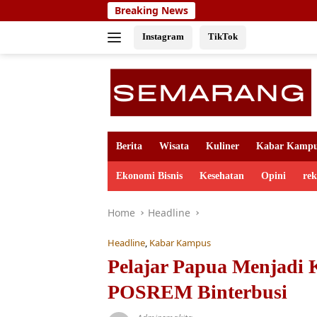
Skip
Breaking News
to
content
Instagram
TikTok
Berita
Wisata
Kuliner
Kabar Kamp
Ekonomi Bisnis
Kesehatan
Opini
re
Home
Headline
Headline
,
Kabar Kampus
Pelajar Papua Menjadi 
POSREM Binterbusi