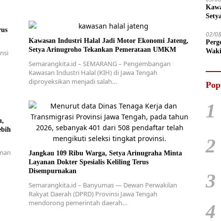
Kawa
Sety
rus
02/0
Kawasan Industri Halal Jadi Motor Ekonomi Jateng,
Perg
Setya Arinugroho Tekankan Pemerataan UMKM
Waki
nsi
Tega
Semarangkita.id – SEMARANG – Pengembangan
Kawasan Industri Halal (KIH) di Jawa Tengah
diproyeksikan menjadi salah…
Pop
1
u,
ebih
2
uman
Jangkau 109 Ribu Warga, Setya Arinugraha Minta
Layanan Dokter Spesialis Keliling Terus
Disempurnakan
3
Semarangkita.id – Banyumas — Dewan Perwakilan
Rakyat Daerah (DPRD) Provinsi Jawa Tengah
mendorong pemerintah daerah…
4