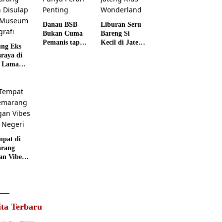
Danau BSB
Liburan Seru
Bukan Cuma
Bareng Si
Pemanis tapi
Kecil di Jateng
ng Eks
Punya Peran
Kids
sraya di
Penting
Wonderland
 Lama
rang
 Disulap
 Museum
grafi
mpat di
rang
an Vibes
 Negeri
ita Terbaru