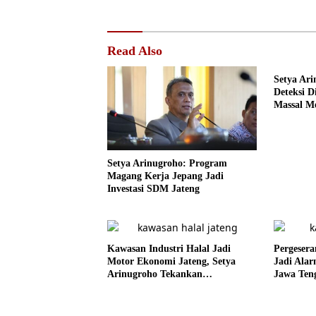
Read Also
Setya Ari
Deteksi D
Massal Me
Setya Arinugroho: Program
Magang Kerja Jepang Jadi
Investasi SDM Jateng
Kawasan Industri Halal Jadi
Pergesera
Motor Ekonomi Jateng, Setya
Jadi Ala
Arinugroho Tekankan
Jawa Ten
Pemerataan UMKM
Lebih Teg