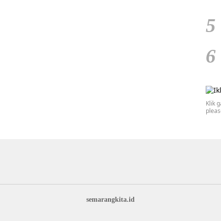
5
6
Klik 
plea
semarangkita.id