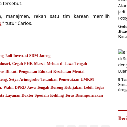
 tersebut.
, manajmen, rekan satu tim karean memilih
g
,” tutur Carlos.
Gedu
Jiwa
Kota
Sema
Akan
jadi
g Jadi Investasi SDM Jateng
Foto
ndustri, Cegah PHK Massal Meluas di Jawa Tengah
rus Diikuti Penguatan Edukasi Kesehatan Mental
Jateng, Setya Arinugroho Tekankan Pemerataan UMKM
8 Te
Sema
ru, Wakil DPRD Jawa Tengah Dorong Kebijakan Lebih Tegas
deng
Luar
ta Layanan Dokter Spesialis Keliling Terus Disempurnakan
Ber