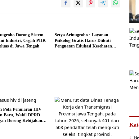
nugroho Dorong Sistem
Setya Arinugroho : Layanan
ini Industri, Cegah PHK
Psikolog Gratis Harus Diikuti
luas di Jawa Tengah
Penguatan Edukasi Kesehatan
Mental
n Pola Penularan HIV
rm Baru, Wakil DPRD
gah Dorong Kebijakan
Kat
as
Be