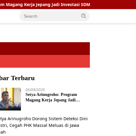
ja Jepang Jadi Investasi SDM Jateng
Setya Arinugroho 
bar Terbaru
06/08/2026
Setya Arinugroho: Program
Magang Kerja Jepang Jadi
Investasi SDM Jateng