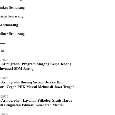
mkot Semarang
sata Semarang
fo semarang
liner Semarang
ita
8/2026
a Arinugroho: Program Magang Kerja Jepang
 Investasi SDM Jateng
8/2026
a Arinugroho Dorong Sistem Deteksi Dini
stri, Cegah PHK Massal Meluas di Jawa Tengah
8/2026
a Arinugroho : Layanan Psikolog Gratis Harus
uti Penguatan Edukasi Kesehatan Mental
8/2026