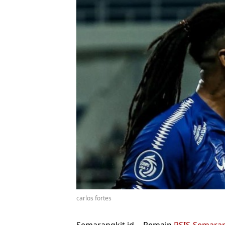
carlos fortes
Semarangkit.id –
Pemain
PSIS Semara