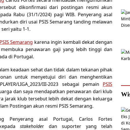
rsebut dikonfirmasi dari postingan resmi akun
pada Rabu (31/1/2024) pagi WIB. Penyerang asal
durkan diri usai PSIS Semarang tanding melawan
eri yaitu 1-1.
PSIS Semarang
karena ingin kembali dekat dengan
gin membuka penawaran gaji yang lebih tinggi dan
da di Portugal.
alam keadaan sehat dan tidak dalam tekanan pihak
nan untuk menyetujui diri dan menghentikan
PLAYER/LIGA_2023/III-2023 sebagai pemain
PSIS
luarga dan saya mendapatkan penawaran dari klub
Wi
ara jarak klub tersebut lebih dekat dengan keluarga
 dalam Postingan akun resmi PSIS Semarang.
g Penyerang asal Portugal, Carlos Fortes
 kepada
stakeholde
r dan suporter yang telah