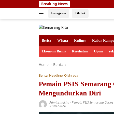
Skip
Breaking News
to
content
Instagram
TikTok
Berita
Wisata
Kuliner
Kabar Kamp
Ekonomi Bisnis
Kesehatan
Opini
re
Home
Berita
Berita
,
Headline
,
Olahraga
Pemain PSIS Semarang 
Mengundurkan Diri
Adminsmgkita
-
Pemain PSIS Semarang Carlos
31/01/2024