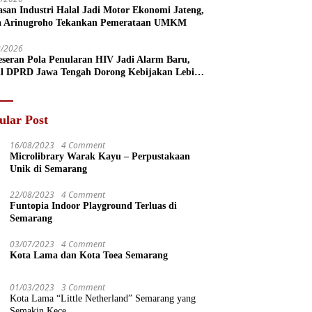
san Industri Halal Jadi Motor Ekonomi Jateng,
a Arinugroho Tekankan Pemerataan UMKM
8/2026
eseran Pola Penularan HIV Jadi Alarm Baru,
l DPRD Jawa Tengah Dorong Kebijakan Lebih
s
ular Post
16/08/2023
4 Comment
Microlibrary Warak Kayu – Perpustakaan
Unik di Semarang
22/08/2023
4 Comment
Funtopia Indoor Playground Terluas di
Semarang
03/07/2023
4 Comment
Kota Lama dan Kota Toea Semarang
01/03/2023
3 Comment
Kota Lama “Little Netherland” Semarang yang
Semakin Kece