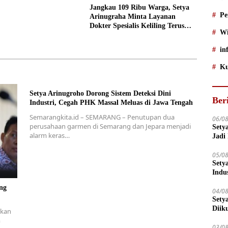
Jangkau 109 Ribu Warga, Setya
Pe
Arinugraha Minta Layanan
Dokter Spesialis Keliling Terus
Wi
Disempurnakan
in
Ku
Setya Arinugroho Dorong Sistem Deteksi Dini
Ber
Industri, Cegah PHK Massal Meluas di Jawa Tengah
Semarangkita.id – SEMARANG – Penutupan dua
06/0
perusahaan garmen di Semarang dan Jepara menjadi
Sety
alarm keras…
Jadi
05/0
Sety
Indu
ng
04/0
Sety
Diik
tkan
m
03/0