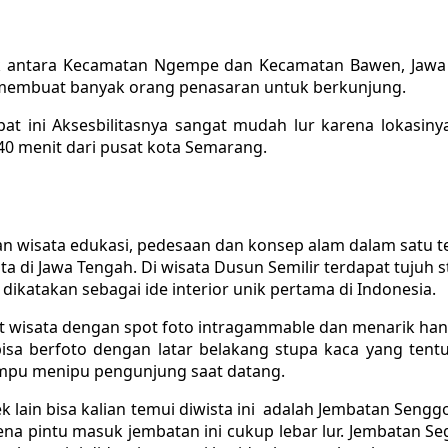
ak antara Kecamatan Ngempe dan Kecamatan Bawen, Jawa
s membuat banyak orang penasaran untuk berkunjung.
 ini Aksesbilitasnya sangat mudah lur karena lokasinya
40 menit dari pusat kota Semarang.
n wisata edukasi, pedesaan dan konsep alam dalam satu t
a di Jawa Tengah. Di wisata Dusun Semilir terdapat tujuh 
ikatakan sebagai ide interior unik pertama di Indonesia.
wisata dengan spot foto intragammable dan menarik hanya 
bisa berfoto dengan latar belakang stupa kaca yang tent
mpu menipu pengunjung saat datang.
jek lain bisa kalian temui diwista ini adalah Jembatan Sen
rena pintu masuk jembatan ini cukup lebar lur. Jembatan