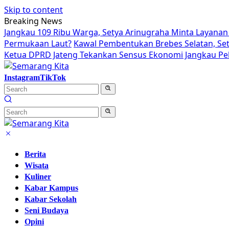
Skip to content
Breaking News
Jangkau 109 Ribu Warga, Setya Arinugraha Minta Layanan 
Permukaan Laut?
Kawal Pembentukan Brebes Selatan, Se
Ketua DPRD Jateng Tekankan Sensus Ekonomi Jangkau Pek
Instagram
TikTok
Berita
Wisata
Kuliner
Kabar Kampus
Kabar Sekolah
Seni Budaya
Opini