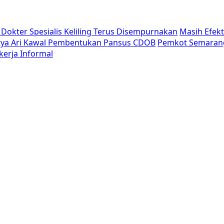
Dokter Spesialis Keliling Terus Disempurnakan
Masih Efek
tya Ari Kawal Pembentukan Pansus CDOB
Pemkot Semaran
erja Informal