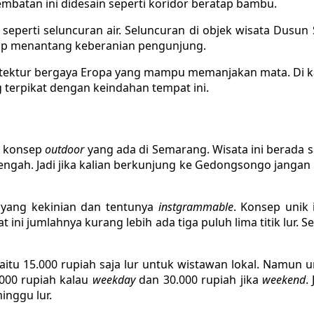
embatan ini didesain seperti koridor beratap bambu.
ni seperti seluncuran air. Seluncuran di objek wisata Dusun
siap menantang keberanian pengunjung.
sitektur bergaya Eropa yang mampu memanjakan mata. Di 
 terpikat dengan keindahan tempat ini.
n konsep
outdoor
yang ada di Semarang. Wisata ini berada 
engah. Jadi jika kalian berkunjung ke Gedongsongo janga
yang kekinian dan tentunya
instgrammable
. Konsep unik
t ini jumlahnya kurang lebih ada tiga puluh lima titik lur
yaitu 15.000 rupiah saja lur untuk wistawan lokal. Namun
.000 rupiah kalau
weekday
dan 30.000 rupiah jika
weekend
.
minggu lur.