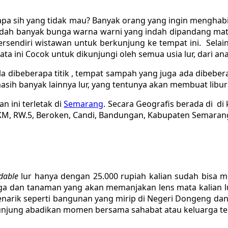
iapa sih yang tidak mau? Banyak orang yang ingin mengha
ah banyak bunga warna warni yang indah dipandang mata 
tersendiri wistawan untuk berkunjung ke tempat ini. Sela
 ini Cocok untuk dikunjungi oleh semua usia lur, dari ana
hola dibeberapa titik , tempat sampah yang juga ada dibeb
 masih banyak lainnya lur, yang tentunya akan membuat libu
n ini terletak di
Semarang
. Secara Geografis berada di d
KM, RW.5, Beroken, Candi, Bandungan, Kabupaten Semaran
dable
lur hanya dengan 25.000 rupiah kalian sudah bisa m
nga dan tanaman yang akan memanjakan lens mata kalian 
enarik seperti bangunan yang mirip di Negeri Dongeng d
ngunjung abadikan momen bersama sahabat atau keluarga ter