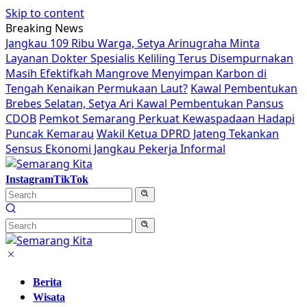
Skip to content
Breaking News
Jangkau 109 Ribu Warga, Setya Arinugraha Minta
Layanan Dokter Spesialis Keliling Terus Disempurnakan
Masih Efektifkah Mangrove Menyimpan Karbon di
Tengah Kenaikan Permukaan Laut?
Kawal Pembentukan
Brebes Selatan, Setya Ari Kawal Pembentukan Pansus
CDOB
Pemkot Semarang Perkuat Kewaspadaan Hadapi
Puncak Kemarau
Wakil Ketua DPRD Jateng Tekankan
Sensus Ekonomi Jangkau Pekerja Informal
Instagram
TikTok
Berita
Wisata