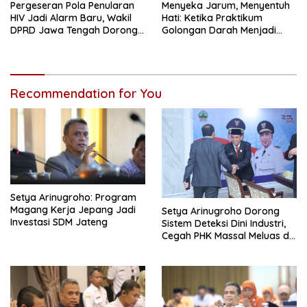
Pergeseran Pola Penularan
Menyeka Jarum, Menyentuh
HIV Jadi Alarm Baru, Wakil
Hati: Ketika Praktikum
DPRD Jawa Tengah Dorong
Golongan Darah Menjadi
Kebijakan Lebih Tegas
Ruang Semai Empati Murid
Recommendation for You
Setya Arinugroho: Program
Magang Kerja Jepang Jadi
Setya Arinugroho Dorong
Investasi SDM Jateng
Sistem Deteksi Dini Industri,
Cegah PHK Massal Meluas di
Jawa Tengah