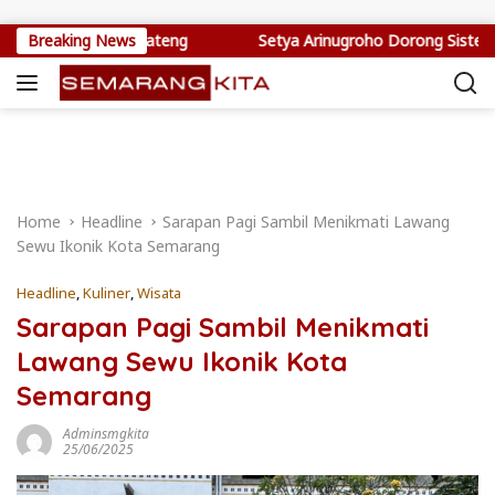
Skip to content
estasi SDM Jateng
Breaking News
Setya Arinugroho Dorong Sistem Deteksi
Home
Headline
Sarapan Pagi Sambil Menikmati Lawang
Sewu Ikonik Kota Semarang
Headline
,
Kuliner
,
Wisata
Sarapan Pagi Sambil Menikmati
Lawang Sewu Ikonik Kota
Semarang
Adminsmgkita
25/06/2025