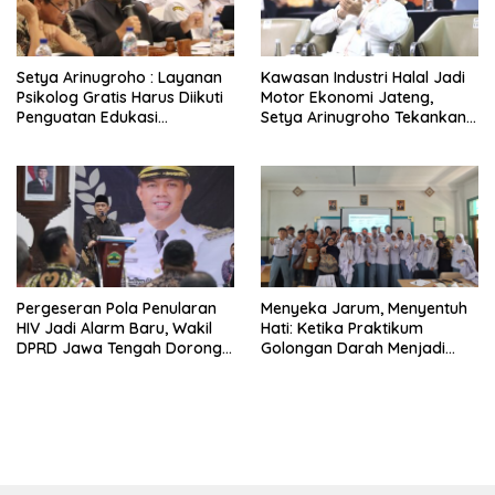
Setya Arinugroho : Layanan
Kawasan Industri Halal Jadi
Psikolog Gratis Harus Diikuti
Motor Ekonomi Jateng,
Penguatan Edukasi
Setya Arinugroho Tekankan
Kesehatan Mental
Pemerataan UMKM
Pergeseran Pola Penularan
Menyeka Jarum, Menyentuh
HIV Jadi Alarm Baru, Wakil
Hati: Ketika Praktikum
DPRD Jawa Tengah Dorong
Golongan Darah Menjadi
Kebijakan Lebih Tegas
Ruang Semai Empati Murid