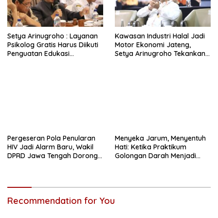
Setya Arinugroho : Layanan
Kawasan Industri Halal Jadi
Psikolog Gratis Harus Diikuti
Motor Ekonomi Jateng,
Penguatan Edukasi
Setya Arinugroho Tekankan
Kesehatan Mental
Pemerataan UMKM
Pergeseran Pola Penularan
Menyeka Jarum, Menyentuh
HIV Jadi Alarm Baru, Wakil
Hati: Ketika Praktikum
DPRD Jawa Tengah Dorong
Golongan Darah Menjadi
Kebijakan Lebih Tegas
Ruang Semai Empati Murid
Recommendation for You