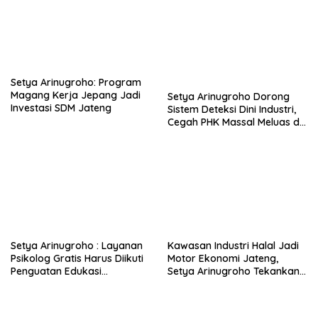
Setya Arinugroho: Program
Magang Kerja Jepang Jadi
Setya Arinugroho Dorong
Investasi SDM Jateng
Sistem Deteksi Dini Industri,
Cegah PHK Massal Meluas di
Jawa Tengah
Setya Arinugroho : Layanan
Kawasan Industri Halal Jadi
Psikolog Gratis Harus Diikuti
Motor Ekonomi Jateng,
Penguatan Edukasi
Setya Arinugroho Tekankan
Kesehatan Mental
Pemerataan UMKM