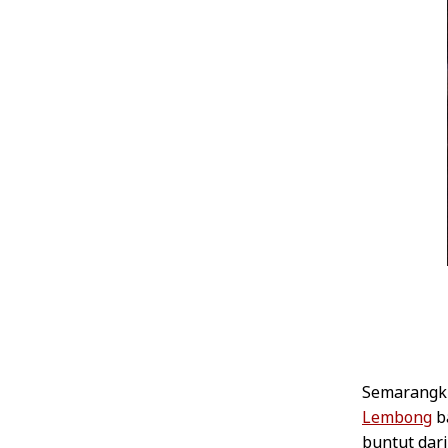
Semarangki
Lembong
ba
buntut dar