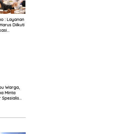
ho : Layanan
Harus Diikuti
kasi
al
bu Warga,
ha Minta
 Spesialis
n