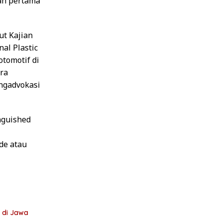
ah pertama
ut Kajian
al Plastic
tomotif di
ara
engadvokasi
inguished
de atau
s di Jawa