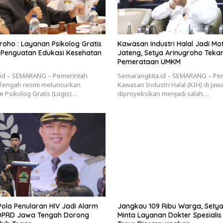
roho : Layanan Psikolog Gratis
Kawasan Industri Halal Jadi M
i Penguatan Edukasi Kesehatan
Jateng, Setya Arinugroho Teka
Pemerataan UMKM
.id – SEMARANG – Pemerintah
Semarangkita.id – SEMARANG – P
 Tengah resmi meluncurkan
Kawasan Industri Halal (KIH) di Ja
e Psikolog Gratis (Logis)…
diproyeksikan menjadi salah…
ola Penularan HIV Jadi Alarm
Jangkau 109 Ribu Warga, Setya
 DPRD Jawa Tengah Dorong
Minta Layanan Dokter Spesialis 