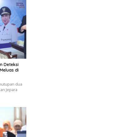
m Deteksi
 Meluas di
nutupan dua
an Jepara