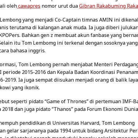
ali oleh
cawapres
nomor urut dua
Gibran Rakabuming Raka
Lembong yang menjadi Co-Captain timnas AMIN ini dikenal
is terutama di kalangan anak muda. Ia juga diberi julukan
 KPOPers. Bahkan gen z membuat akun fanbase yang bern
Selain itu Tom Lembomg ini terkenal dengan sosoknya yang
cara bahasa inggris.
formasi, Tom Lembong pernah menjabat Menteri Perdagan
I periode 2015-2016 dan Kepala Badan Koordinasi Penana
-2019. Ia juga sempat diisukan menjadi orang di balik laya
kowi yang ikonik.
sebut seperti pidato “Game of Thrones” di pertemuan IMF-
da 2018 dan juga pidato “Thanos” pada Forum Ekonomi Dunia
empuh pendidikan di Universitas Harvard, Tom Lembong
n gelar sarjananya pada 1994 untuk bidang Arsitektur Per