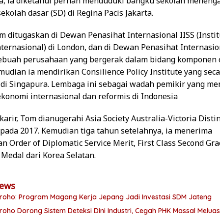
, ia diketahui pernah menduduki bangku sekolah meneng
ekolah dasar (SD) di Regina Pacis Jakarta.
om ditugaskan di Dewan Penasihat Internasional IISS (Instit
nternasional) di London, dan di Dewan Penasihat Internasion
buah perusahaan yang bergerak dalam bidang komponen o
mudian ia mendirikan Consilience Policy Institute yang sec
 di Singapura. Lembaga ini sebagai wadah pemikir yang m
ekonomi internasional dan reformis di Indonesia
arir, Tom dianugerahi Asia Society Australia-Victoria Dist
 pada 2017. Kemudian tiga tahun setelahnya, ia menerima
 Order of Diplomatic Service Merit, First Class Second Gra
edal dari Korea Selatan.
News
groho: Program Magang Kerja Jepang Jadi Investasi SDM Jateng
roho Dorong Sistem Deteksi Dini Industri, Cegah PHK Massal Melua