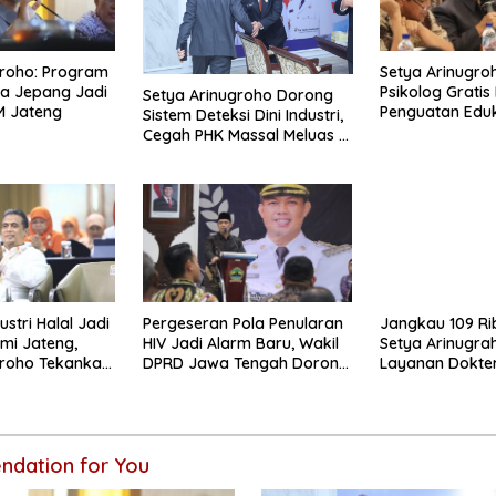
groho: Program
Setya Arinugro
a Jepang Jadi
Psikolog Gratis 
Setya Arinugroho Dorong
M Jateng
Penguatan Edu
Sistem Deteksi Dini Industri,
Kesehatan Ment
Cegah PHK Massal Meluas di
Jawa Tengah
stri Halal Jadi
Pergeseran Pola Penularan
Jangkau 109 Ri
mi Jateng,
HIV Jadi Alarm Baru, Wakil
Setya Arinugra
groho Tekankan
DPRD Jawa Tengah Dorong
Layanan Dokter
 UMKM
Kebijakan Lebih Tegas
Keliling Terus
Disempurnaka
dation for You