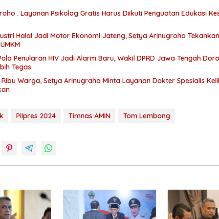
roho : Layanan Psikolog Gratis Harus Diikuti Penguatan Edukasi K
stri Halal Jadi Motor Ekonomi Jateng, Setya Arinugroho Tekanka
 UMKM
Pola Penularan HIV Jadi Alarm Baru, Wakil DPRD Jawa Tengah Dor
bih Tegas
Ribu Warga, Setya Arinugraha Minta Layanan Dokter Spesialis Kelil
kan
ik
Pilpres 2024
Timnas AMIN
Tom Lembong
o