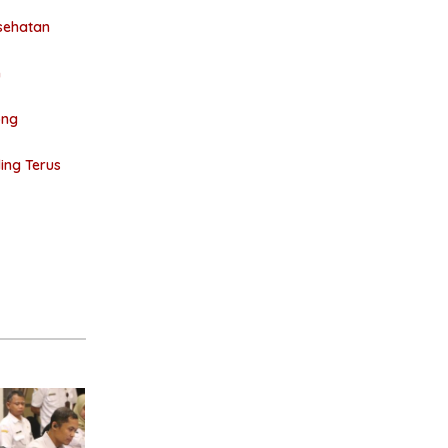
esehatan
n
ong
ing Terus