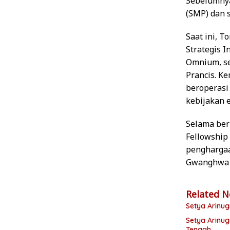
Sebelumnya
(SMP) dan s
Saat ini, T
Strategis I
Omnium, se
Prancis. Ke
beroperasi
kebijakan 
Selama berk
Fellowship
penghargaan
Gwanghwa M
Related 
Setya Arinu
Setya Arinug
Tengah