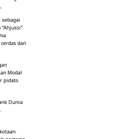
.
 sebagai
 “Ahjussi”
ama
 cerdas dan
gan
man Modal
r pidato
Bank Dunia
.
kotaan.