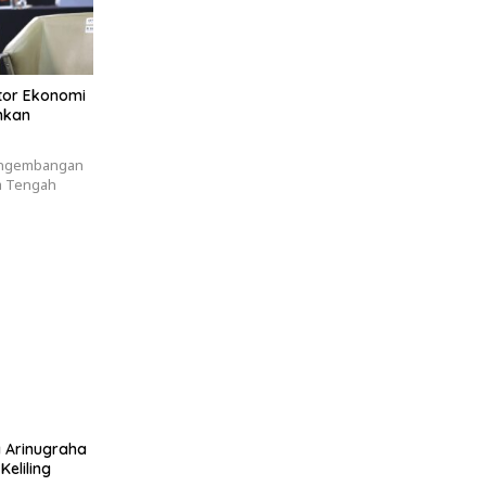
otor Ekonomi
nkan
engembangan
wa Tengah
 Arinugraha
Keliling