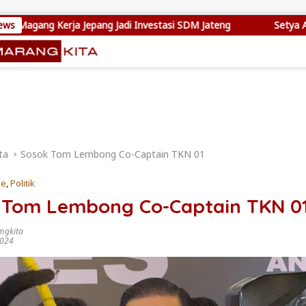
 Jepang Jadi Investasi SDM Jateng
ews
Setya Arinugroho Doron
ta
Sosok Tom Lembong Co-Captain TKN 01
ne
,
Politik
 Tom Lembong Co-Captain TKN 0
mgkita
2024