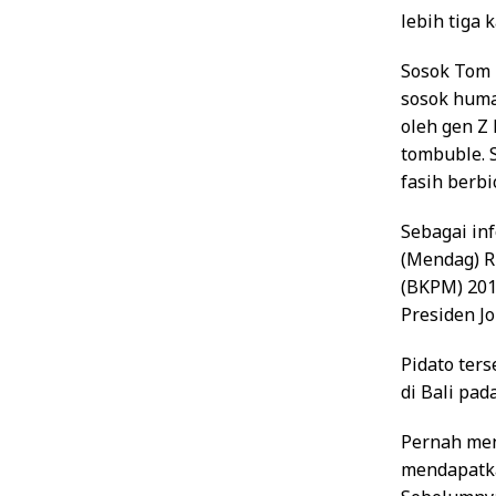
lebih tiga k
Sosok Tom 
sosok human
oleh gen Z
tombuble. 
fasih berbi
Sebagai in
(Mendag) R
(BKPM) 2016
Presiden Jo
Pidato ter
di Bali pa
Pernah men
mendapatka