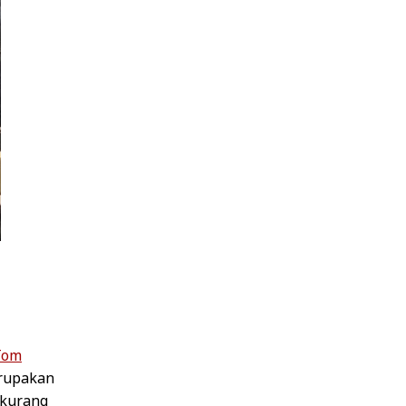
Tom
erupakan
 kurang