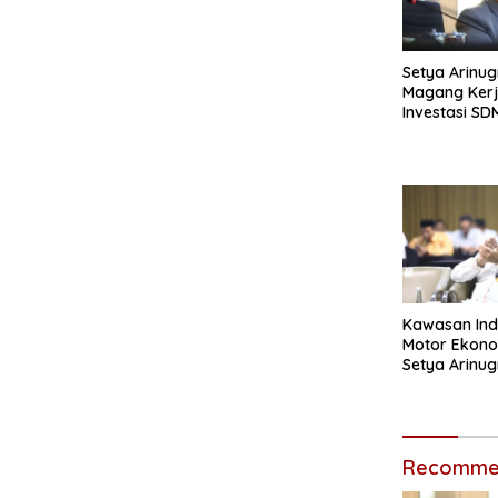
Setya Arinu
Magang Kerj
Investasi SD
Kawasan Indu
Motor Ekono
Setya Arinu
Pemerataan
Recommen