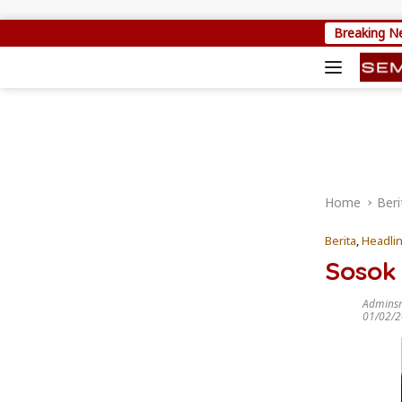
Skip to content
Setya Arinugroho: Program Magang Kerja
Breaking N
Home
Beri
Berita
,
Headli
Sosok
Admins
01/02/