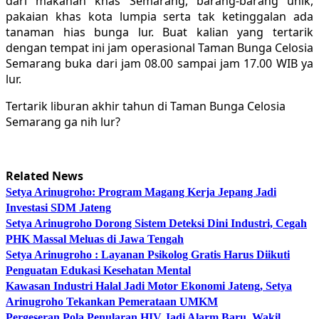
dari makanan khas Semarang, barang-barang unik,
pakaian khas kota lumpia serta tak ketinggalan ada
tanaman hias bunga lur. Buat kalian yang tertarik
dengan tempat ini jam operasional Taman Bunga Celosia
Semarang buka dari jam 08.00 sampai jam 17.00 WIB ya
lur.
Tertarik liburan akhir tahun di Taman Bunga Celosia
Semarang ga nih lur?
Related News
Setya Arinugroho: Program Magang Kerja Jepang Jadi
Investasi SDM Jateng
Setya Arinugroho Dorong Sistem Deteksi Dini Industri, Cegah
PHK Massal Meluas di Jawa Tengah
Setya Arinugroho : Layanan Psikolog Gratis Harus Diikuti
Penguatan Edukasi Kesehatan Mental
Kawasan Industri Halal Jadi Motor Ekonomi Jateng, Setya
Arinugroho Tekankan Pemerataan UMKM
Pergeseran Pola Penularan HIV Jadi Alarm Baru, Wakil