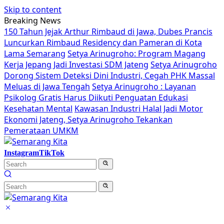
Skip to content
Breaking News
150 Tahun Jejak Arthur Rimbaud di Jawa, Dubes Prancis
Luncurkan Rimbaud Residency dan Pameran di Kota
Lama Semarang
Setya Arinugroho: Program Magang
Kerja Jepang Jadi Investasi SDM Jateng
Setya Arinugroho
Dorong Sistem Deteksi Dini Industri, Cegah PHK Massal
Meluas di Jawa Tengah
Setya Arinugroho : Layanan
Psikolog Gratis Harus Diikuti Penguatan Edukasi
Kesehatan Mental
Kawasan Industri Halal Jadi Motor
Ekonomi Jateng, Setya Arinugroho Tekankan
Pemerataan UMKM
Instagram
TikTok