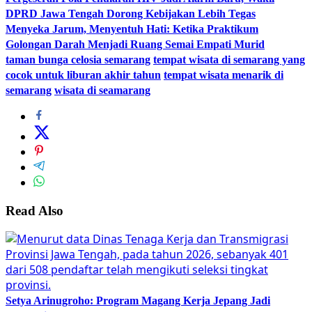
DPRD Jawa Tengah Dorong Kebijakan Lebih Tegas
Menyeka Jarum, Menyentuh Hati: Ketika Praktikum
Golongan Darah Menjadi Ruang Semai Empati Murid
taman bunga celosia semarang
tempat wisata di semarang yang
cocok untuk liburan akhir tahun
tempat wisata menarik di
semarang
wisata di seamarang
Read Also
Setya Arinugroho: Program Magang Kerja Jepang Jadi