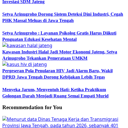
Investasi SDM Jateng
Setya Arinugroho Dorong Sistem Deteksi Dini Industri, Cegah
PHK Massal Meluas di Jawa Tengah
Setya Arinugroho : Layanan Psikolog Gratis Harus Diikuti
Penguatan Edukasi Kesehatan Mental
Kawasan Industri Halal Jadi Motor Ekonomi Jateng, Setya
Arinugroho Tekankan Pemerataan UMKM
Pergeseran Pola Penularan HIV Jadi Alarm Baru, Wakil
DPRD Jawa Tengah Dorong Kebijakan Lebih Tegas
Menyeka Jarum, Menyentuh Hati: Ketika Praktikum
Golongan Darah Menjadi Ruang Semai Empati Murid
Recommendation for You