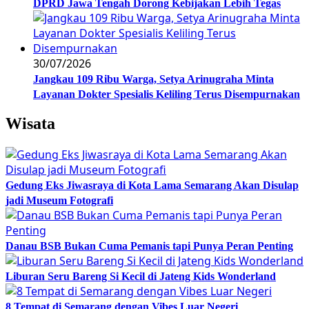
DPRD Jawa Tengah Dorong Kebijakan Lebih Tegas
30/07/2026
Jangkau 109 Ribu Warga, Setya Arinugraha Minta
Layanan Dokter Spesialis Keliling Terus Disempurnakan
Wisata
Gedung Eks Jiwasraya di Kota Lama Semarang Akan Disulap
jadi Museum Fotografi
Danau BSB Bukan Cuma Pemanis tapi Punya Peran Penting
Liburan Seru Bareng Si Kecil di Jateng Kids Wonderland
8 Tempat di Semarang dengan Vibes Luar Negeri