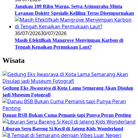
Jangkau 109 Ribu Warga, Setya Arinugraha Minta
Layanan Dokter Spesialis Keliling Terus Disempurnakan
30/07/2026
30/07/2026
Masih Efektifkah Mangrove Menyimpan Karbon di
Tengah Kenaikan Permukaan Laut?
Wisata
Gedung Eks Jiwasraya di Kota Lama Semarang Akan Disulap
jadi Museum Fotografi
Danau BSB Bukan Cuma Pemanis tapi Punya Peran Penting
Liburan Seru Bareng Si Kecil di Jateng Kids Wonderland