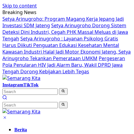
Skip to content
Breaking News
Setya Arinugroho: Program Magang Kerja Jepang Jadi
Investasi SDM Jateng
Setya Arinugroho Dorong Sistem
Deteksi Dini Industri, Cegah PHK Massal Meluas di Jawa
Tengah
Setya Arinugroho : Layanan Psikolog Gratis
Harus Diikuti Penguatan Edukasi Kesehatan Mental
Kawasan Industri Halal Jadi Motor Ekonomi Jateng, Setya
Arinugroho Tekankan Pemerataan UMKM
Pergeseran
Pola Penularan HIV Jadi Alarm Baru, Wakil DPRD Jawa
Tengah Dorong Kebijakan Lebih Tegas
Instagram
TikTok
Berita