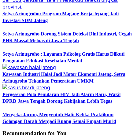
Setya Arinugroho: Program Magang Kerja Jepang Jadi
Investasi SDM Jateng
Setya Arinugroho Dorong Sistem Deteksi Dini Industri, Cegah
PHK Massal Meluas di Jawa Tengah
Setya Arinugroho : Layanan Psikolog Gratis Harus Diikuti
Penguatan Edukasi Kesehatan Mental
Kawasan Industri Halal Jadi Motor Ekonomi Jateng, Setya
Arinugroho Tekankan Pemerataan UMKM
Pergeseran Pola Penularan HIV Jadi Alarm Baru, Wakil
DPRD Jawa Tengah Dorong Kebijakan Lebih Tegas
Menyeka Jarum, Menyentuh Hati: Ketika Praktikum
Golongan Darah Menjadi Ruang Semai Empati Murid
Recommendation for You