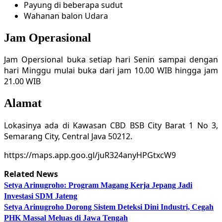
Payung di beberapa sudut
Wahanan balon Udara
Jam Operasional
Jam Opersional buka setiap hari Senin sampai dengan
hari Minggu mulai buka dari jam 10.00 WIB hingga jam
21.00 WIB
Alamat
Lokasinya ada di Kawasan CBD BSB City Barat 1 No 3,
Semarang City, Central Java 50212.
https://maps.app.goo.gl/juR324anyHPGtxcW9
Related News
Setya Arinugroho: Program Magang Kerja Jepang Jadi
Investasi SDM Jateng
Setya Arinugroho Dorong Sistem Deteksi Dini Industri, Cegah
PHK Massal Meluas di Jawa Tengah