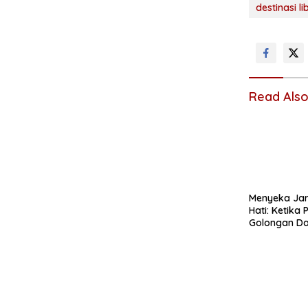
destinasi l
Read Als
Menyeka Jar
Hati: Ketika Praktikum
Golongan Da
Ruang Semai