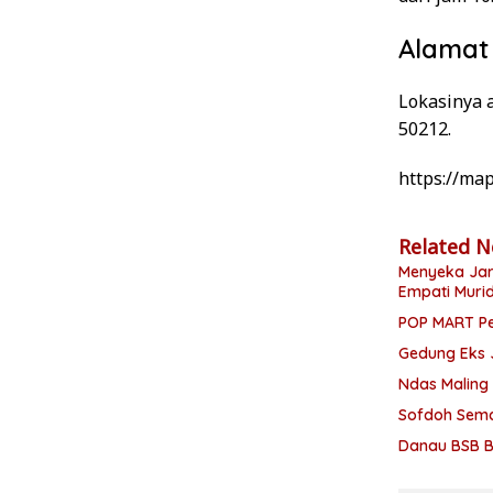
Alamat
Lokasinya a
50212.
https://ma
Related 
Menyeka Jarum, Menyentuh Hati: 
Empati Muri
POP MART Pe
Gedung Eks 
Ndas Maling
Sofdoh Sema
Danau BSB B