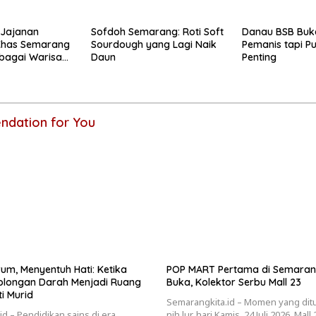
 Jajanan
Sofdoh Semarang: Roti Soft
Danau BSB Bu
 Khas Semarang
Sourdough yang Lagi Naik
Pemanis tapi P
ebagai Warisan
Daun
Penting
dation for You
 Menyentuh Hati: Ketika
POP MART Pertama di Semaran
olongan Darah Menjadi Ruang
Buka, Kolektor Serbu Mall 23
i Murid
Semarangkita.id – Momen yang di
d – Pendidikan sains di era
nih lur, hari Kamis, 24 Juli 2026, M