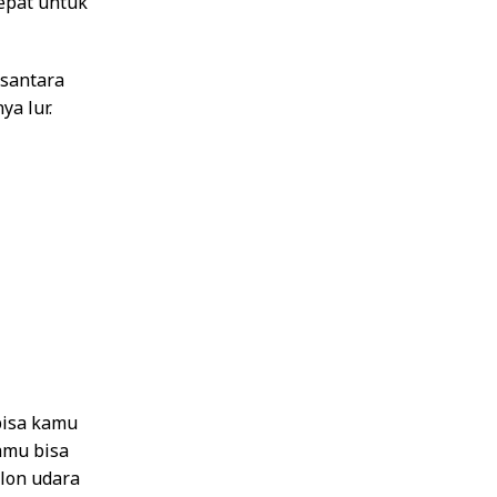
tepat untuk
santara
ya lur.
bisa kamu
amu bisa
alon udara