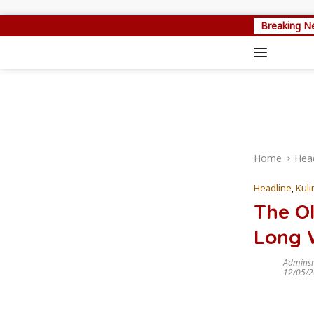
Skip to content
Breaking N
Jangkau
Home
Head
Headline
,
Kuli
The Ol
Long 
Admins
12/05/