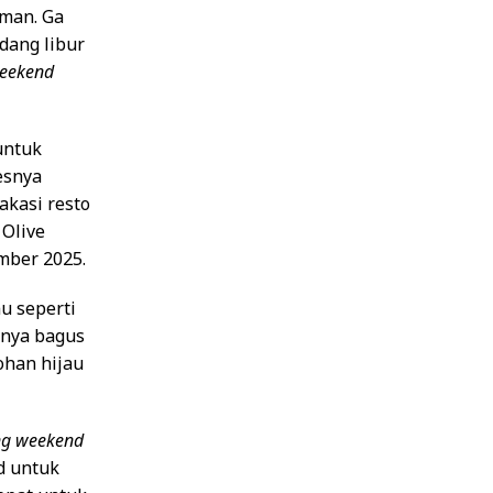
eman. Ga
dang libur
weekend
untuk
esnya
akasi resto
 Olive
mber 2025.
u seperti
wnya bagus
ohan hijau
ng weekend
d untuk