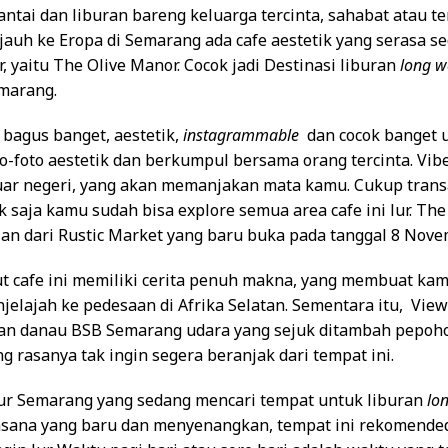
ntai dan liburan bareng keluarga tercinta, sahabat atau t
jauh ke Eropa di Semarang ada cafe aestetik yang serasa se
r, yaitu The Olive Manor. Cocok jadi Destinasi liburan
long 
marang.
bagus banget, aestetik,
instagrammable
dan cocok banget 
to-foto aestetik dan berkumpul bersama orang tercinta. Vib
luar negeri, yang akan memanjakan mata kamu. Cukup trans
 saja kamu sudah bisa explore semua area cafe ini lur. The
an dari Rustic Market yang baru buka pada tanggal 8 Nove
ut cafe ini memiliki cerita penuh makna, yang membuat kam
jelajah ke pedesaan di Afrika Selatan. Sementara itu, Vie
an danau BSB Semarang udara yang sejuk ditambah pepoh
g rasanya tak ingin segera beranjak dari tempat ini.
ur Semarang yang sedang mencari tempat untuk liburan
lo
sana yang baru dan menyenangkan, tempat ini rekomende