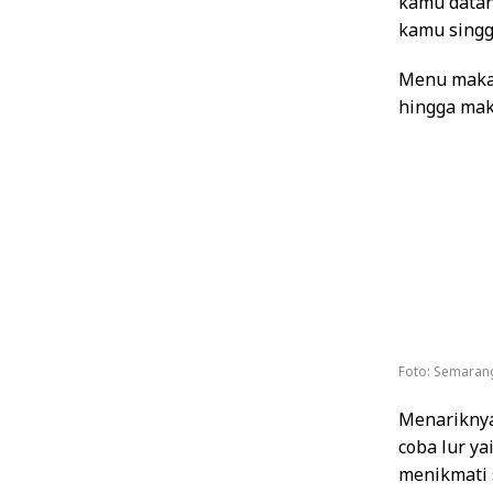
kamu datang
kamu singg
Menu makan
hingga ma
Foto: Semarang
Menariknya
coba lur ya
menikmati 