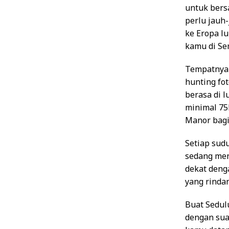
untuk bersa
perlu jauh-
ke Eropa lu
kamu di Se
Tempatnya 
hunting fo
berasa di 
minimal 75k
Manor bagi
Setiap sud
sedang men
dekat deng
yang rindan
Buat Sedul
dengan sua