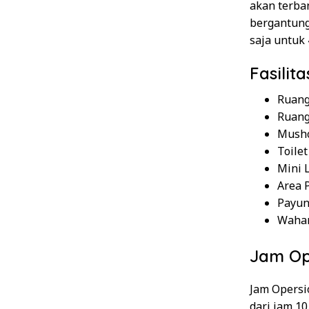
akan terba
bergantung 
saja untuk 
Fasilit
Ruang
Ruang
Mush
Toilet
Mini 
Area 
Payun
Wahan
Jam Op
Jam Opersi
dari jam 1