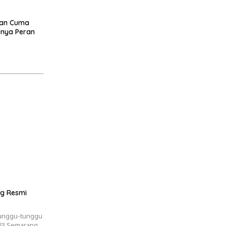
kan Cuma
unya Peran
g Resmi
tunggu-tunggu
all 23 Semarang…