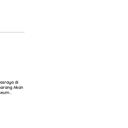
asraya di
marang Akan
useum