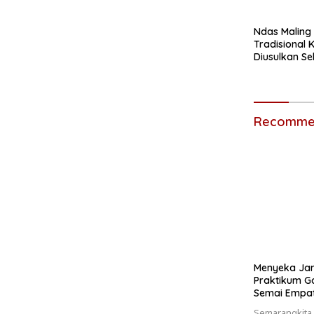
Ndas Maling
Tradisional
Diusulkan S
Budaya
Recommen
Menyeka Jarum,
Praktikum G
Semai Empat
Semarangkita.i