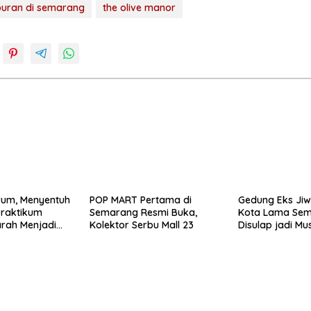
iburan di semarang
the olive manor
o
um, Menyentuh
POP MART Pertama di
Gedung Eks Jiw
Semarang Resmi Buka,
Kota Lama Se
rah Menjadi
Kolektor Serbu Mall 23
Disulap jadi M
 Empati Murid
Fotografi