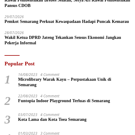
Kawal Pembentukan Brebes Selatan, Setya Ari Kawal Pembentukan
Pansus CDOB
29/07/2026
Pemkot Semarang Perkuat Kewaspadaan Hadapi Puncak Kemarau
28/07/2026
Wakil Ketua DPRD Jateng Tekankan Sensus Ekonomi Jangkau
Pekerja Informal
Popular Post
16/08/2023
4 Comment
1
Microlibrary Warak Kayu – Perpustakaan Unik di
Semarang
22/08/2023
4 Comment
2
Funtopia Indoor Playground Terluas di Semarang
03/07/2023
4 Comment
3
Kota Lama dan Kota Toea Semarang
01/03/2023
3 Comment