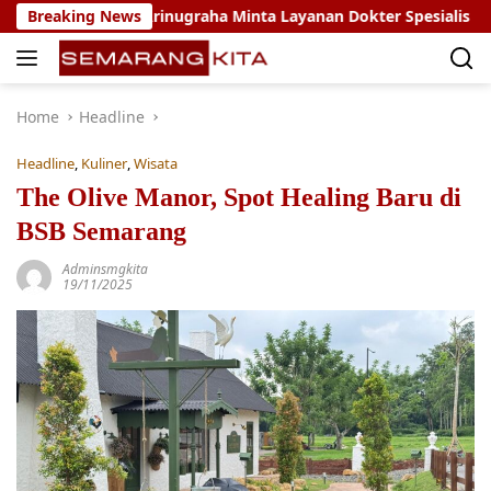
Skip
Setya Arinugraha Minta Layanan Dokter Spesialis Keliling Teru
Breaking News
to
content
Home
Headline
Headline
,
Kuliner
,
Wisata
The Olive Manor, Spot Healing Baru di
BSB Semarang
Adminsmgkita
19/11/2025