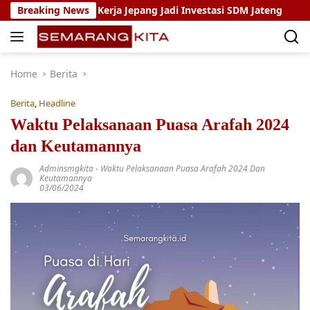
Skip
 Magang Kerja Jepang Jadi Investasi SDM Jateng
Breaking News
Setya 
to
content
Home
Berita
Berita
,
Headline
Waktu Pelaksanaan Puasa Arafah 2024
dan Keutamannya
Adminsmgkita
-
Waktu Pelaksanaan Puasa Arafah 2024 Dan
Keutamannya
03/06/2024