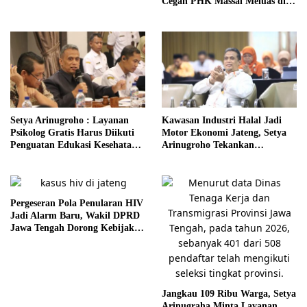
Cegah PHK Massal Meluas di
Jawa Tengah
Setya Arinugroho : Layanan
Kawasan Industri Halal Jadi
Psikolog Gratis Harus Diikuti
Motor Ekonomi Jateng, Setya
Penguatan Edukasi Kesehatan
Arinugroho Tekankan
Mental
Pemerataan UMKM
Pergeseran Pola Penularan HIV
Jadi Alarm Baru, Wakil DPRD
Jawa Tengah Dorong Kebijakan
Lebih Tegas
Jangkau 109 Ribu Warga, Setya
Arinugraha Minta Layanan