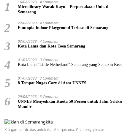
16/08/2023
4 Comment
1
Microlibrary Warak Kayu – Perpustakaan Unik di
Semarang
22/08/2023
4 Comment
2
Funtopia Indoor Playground Terluas di Semarang
03/07/2023
4 Comment
3
Kota Lama dan Kota Toea Semarang
01/03/2023
3 Comment
4
Kota Lama “Little Netherland” Semarang yang Semakin Kece
01/07/2023
3 Comment
5
8 Tempat Nugas Cozy di Area UNNES
29/06/2023
3 Comment
6
UNNES Menyedikan Kuota 50 Persen untuk Jalur Seleksi
Mandiri
Klik gambar di atas untuk iklan/ kerjasama. Chat only, please