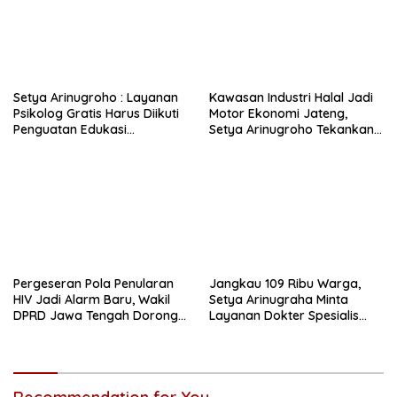
Setya Arinugroho : Layanan
Kawasan Industri Halal Jadi
Psikolog Gratis Harus Diikuti
Motor Ekonomi Jateng,
Penguatan Edukasi
Setya Arinugroho Tekankan
Kesehatan Mental
Pemerataan UMKM
Pergeseran Pola Penularan
Jangkau 109 Ribu Warga,
HIV Jadi Alarm Baru, Wakil
Setya Arinugraha Minta
DPRD Jawa Tengah Dorong
Layanan Dokter Spesialis
Kebijakan Lebih Tegas
Keliling Terus Disempurnakan