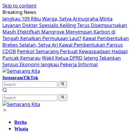
Skip to content
Breaking News
Jangkau 109 Ribu Warga, Setya Arinugraha Minta
Layanan Dokter Spesialis Keliling Terus Disempurnakan
Masih Efektifkah Mangrove Menyimpan Karbon di
Tengah Kenaikan Permukaan Laut?
Kawal Pembentukan
Brebes Selatan, Setya Ari Kawal Pembentukan Pansus
CDOB
Pemkot Semarang Perkuat Kewaspadaan Hadapi
Puncak Kemarau
Wakil Ketua DPRD Jateng Tekankan
Sensus Ekonomi Jangkau Pekerja Informal
Instagram
TikTok
Berita
Wisata