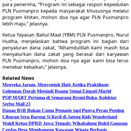
para penerima, “Program ini sebagai respon kepedulian
PLN Pusmanpro kepada masyarakat khususnya melalui
program khitan, mohon doa nya agar PLN Pusmanpro
lebih maju,” jelasnya.
Ketua Yayasan Baitul Maal (YBM) PLN Pusmanpro, Nurul
Hudha, menjelaskan bahwa program ini bagian dari
penyaluran dana zakat, “Alhamdulillah kami masih bisa
menyalurkan dana zakat yang berasal dari karyawan
PLN Pusmanpro, mohon doa nya agar kami bisa terus
menebar kebaikan,” jelasnya.
Related News
Menyeka Jarum, Menyentuh Hati: Ketika Praktikum
Golongan Darah Menjadi Ruang Semai Empati Murid
POP MART Pertama di Semarang Resmi Buka, Kolektor
Serbu Mall 23
Danau BSB Bukan Cuma Pemanis tapi Punya Peran Penting
Liburan Seru Bareng Si Kecil di Jateng Kids Wonderland
Wakil Ketua DPRD Jawa Tengah: Wikabalung Bukti Gagasan
Cerdas Desa Membangun Kawasan Wisata Berbasis