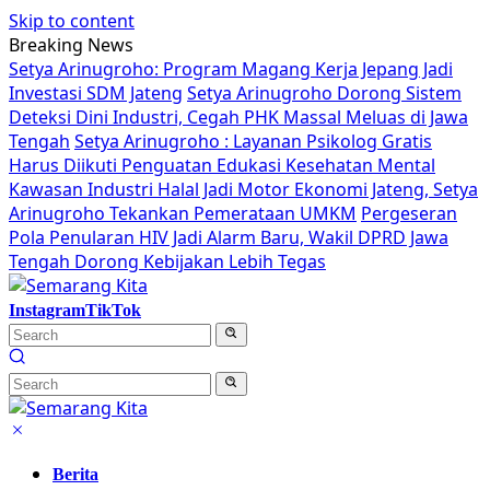
Skip to content
Breaking News
Setya Arinugroho: Program Magang Kerja Jepang Jadi
Investasi SDM Jateng
Setya Arinugroho Dorong Sistem
Deteksi Dini Industri, Cegah PHK Massal Meluas di Jawa
Tengah
Setya Arinugroho : Layanan Psikolog Gratis
Harus Diikuti Penguatan Edukasi Kesehatan Mental
Kawasan Industri Halal Jadi Motor Ekonomi Jateng, Setya
Arinugroho Tekankan Pemerataan UMKM
Pergeseran
Pola Penularan HIV Jadi Alarm Baru, Wakil DPRD Jawa
Tengah Dorong Kebijakan Lebih Tegas
Instagram
TikTok
Berita