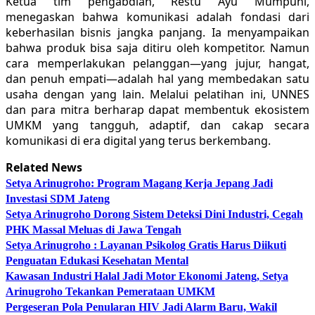
Ketua tim pengabdian, Restu Ayu Mumpuni,
menegaskan bahwa komunikasi adalah fondasi dari
keberhasilan bisnis jangka panjang. Ia menyampaikan
bahwa produk bisa saja ditiru oleh kompetitor. Namun
cara memperlakukan pelanggan—yang jujur, hangat,
dan penuh empati—adalah hal yang membedakan satu
usaha dengan yang lain. Melalui pelatihan ini, UNNES
dan para mitra berharap dapat membentuk ekosistem
UMKM yang tangguh, adaptif, dan cakap secara
komunikasi di era digital yang terus berkembang.
Related News
Setya Arinugroho: Program Magang Kerja Jepang Jadi
Investasi SDM Jateng
Setya Arinugroho Dorong Sistem Deteksi Dini Industri, Cegah
PHK Massal Meluas di Jawa Tengah
Setya Arinugroho : Layanan Psikolog Gratis Harus Diikuti
Penguatan Edukasi Kesehatan Mental
Kawasan Industri Halal Jadi Motor Ekonomi Jateng, Setya
Arinugroho Tekankan Pemerataan UMKM
Pergeseran Pola Penularan HIV Jadi Alarm Baru, Wakil