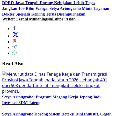
DPRD Jawa Tengah Dorong Kebijakan Lebih Tegas
Jangkau 109 Ribu Warga, Setya Arinugraha Minta Layanan
Dokter Spesialis Keliling Terus Disempurnakan
Writer: Ferani Mulianingsih
Editor: Asiah
Read Also
Setya Arinugroho: Program Magang Kerja Jepang Jadi
Investasi SDM Jateng
Setya Arinugroho Dorong Sistem Deteksi Dini Industri, Cegah