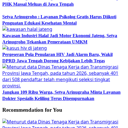
PHK Massal Meluas di Jawa Tengah
Setya Arinugroho : Layanan Psikolog Gratis Harus Diikuti
Penguatan Edukasi Kesehatan Mental
Kawasan Industri Halal Jadi Motor Ekonomi Jateng, Setya
Arinugroho Tekankan Pemerataan UMKM
Pergeseran Pola Penularan HIV Jadi Alarm Baru, Wakil
DPRD Jawa Tengah Dorong Kebijakan Lebih Tegas
Jangkau 109 Ribu Warga, Setya Arinugraha Minta Layanan
Dokter Spesialis Keliling Terus Disempurnakan
Recommendation for You