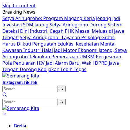
Skip to content
Breaking News
Setya Arinugroho: Program Magang Kerja Jepang Jadi
Investasi SDM Jateng
Setya Arinugroho Dorong Sistem
Deteksi Dini Industri, Cegah PHK Massal Meluas di Jawa
Tengah
Setya Arinugroho : Layanan Psikolog Gratis
Harus Diikuti Penguatan Edukasi Kesehatan Mental
Kawasan Industri Halal Jadi Motor Ekonomi Jateng, Setya
Arinugroho Tekankan Pemerataan UMKM
Pergeseran
Pola Penularan HIV Jadi Alarm Baru, Wakil DPRD Jawa
Tengah Dorong Kebijakan Lebih Tegas
Instagram
TikTok
Berita