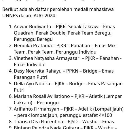
Berikut adalah daftar perolehan medali mahasiswa
UNNES dalam AUG 2024:
Anwar Budiyanto – PJKR- Sepak Takraw – Emas
Quadran, Perak Double, Perak Team Beregu,
Perunggu Beregu
Hendika Pratama – PJKR – Panahan – Emas Mix
Team, Perak Team, Perunggu Individu
Vinethea Natyasha Armayasari – PJKR – Panahan -
Emas Individu
Desy Noervita Rahayu – PPKN – Bridge – Emas
Pasangan Putri
Della Ayu Nobira – PJKR – Bridge – Emas Pasangan
Putri
Mariana Rosali Aviliationo – PJKR – Atletik (Lempar
Cakram) – Perunggu
Arifianto Firmansyah – PJKR – Atletik (Lompat Jauh)
– perak lompat jauh, perunggu estafet 4×100
Tharisa Dea Florentina – PJSD – Wushu – Emas
Bintang Reindra Nada Guitara – PJKR – Wushu –