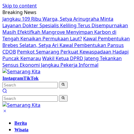
Skip to content
Breaking News
Jangkau 109 Ribu Warga, Setya Arinugraha Minta
Layanan Dokter Spesialis Keliling Terus Disempurnakan
Masih Efektifkah Mangrove Menyimpan Karbon di
Tengah Kenaikan Permukaan Laut?
Kawal Pembentukan
Brebes Selatan, Setya Ari Kawal Pembentukan Pansus
CDOB
Pemkot Semarang Perkuat Kewaspadaan Hadapi
Puncak Kemarau
Wakil Ketua DPRD Jateng Tekankan
Sensus Ekonomi Jangkau Pekerja Informal
Instagram
TikTok
Berita
Wisata