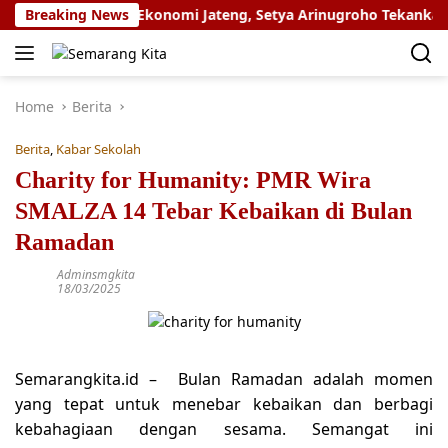
Skip
al Jadi Motor Ekonomi Jateng, Setya Arinugroho Tekankan Pem
Breaking News
to
content
Home
Berita
Berita
,
Kabar Sekolah
Charity for Humanity: PMR Wira
SMALZA 14 Tebar Kebaikan di Bulan
Ramadan
Adminsmgkita
18/03/2025
Semarangkita.id –
Bulan Ramadan adalah momen
yang tepat untuk menebar kebaikan dan berbagi
kebahagiaan dengan sesama. Semangat ini