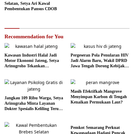
Selatan, Setya Ari Kawal
Pembentukan Pansus CDOB
Recommendation for You
Kawasan Industri Halal Jadi
Pergeseran Pola Penularan HIV
Motor Ekonomi Jateng, Setya
Jadi Alarm Baru, Wakil DPRD
Arinugroho Tekankan
Jawa Tengah Dorong Kebijakan
Pemerataan UMKM
Lebih Tegas
Masih Efektifkah Mangrove
Menyimpan Karbon di Tengah
Jangkau 109 Ribu Warga, Setya
Kenaikan Permukaan Laut?
Arinugraha Minta Layanan
Dokter Spesialis Keliling Terus
Disempurnakan
Pemkot Semarang Perkuat
Kewaspadaan Hadapi Puncak