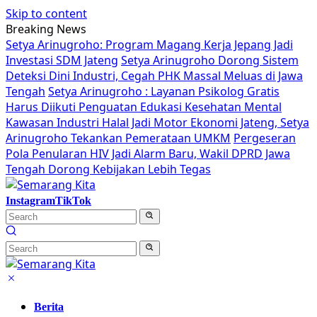
Skip to content
Breaking News
Setya Arinugroho: Program Magang Kerja Jepang Jadi
Investasi SDM Jateng
Setya Arinugroho Dorong Sistem
Deteksi Dini Industri, Cegah PHK Massal Meluas di Jawa
Tengah
Setya Arinugroho : Layanan Psikolog Gratis
Harus Diikuti Penguatan Edukasi Kesehatan Mental
Kawasan Industri Halal Jadi Motor Ekonomi Jateng, Setya
Arinugroho Tekankan Pemerataan UMKM
Pergeseran
Pola Penularan HIV Jadi Alarm Baru, Wakil DPRD Jawa
Tengah Dorong Kebijakan Lebih Tegas
Instagram
TikTok
Berita