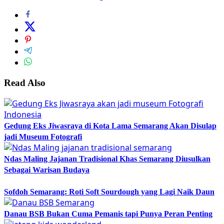
Read Also
Gedung Eks Jiwasraya di Kota Lama Semarang Akan Disulap
jadi Museum Fotografi
Ndas Maling Jajanan Tradisional Khas Semarang Diusulkan
Sebagai Warisan Budaya
Sofdoh Semarang: Roti Soft Sourdough yang Lagi Naik Daun
Danau BSB Bukan Cuma Pemanis tapi Punya Peran Penting