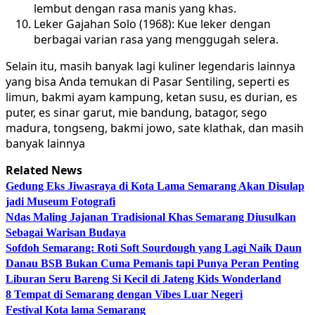
lembut dengan rasa manis yang khas.
Leker Gajahan Solo (1968): Kue leker dengan
berbagai varian rasa yang menggugah selera.
Selain itu, masih banyak lagi kuliner legendaris lainnya
yang bisa Anda temukan di Pasar Sentiling, seperti es
limun, bakmi ayam kampung, ketan susu, es durian, es
puter, es sinar garut, mie bandung, batagor, sego
madura, tongseng, bakmi jowo, sate klathak, dan masih
banyak lainnya
Related News
Gedung Eks Jiwasraya di Kota Lama Semarang Akan Disulap
jadi Museum Fotografi
Ndas Maling Jajanan Tradisional Khas Semarang Diusulkan
Sebagai Warisan Budaya
Sofdoh Semarang: Roti Soft Sourdough yang Lagi Naik Daun
Danau BSB Bukan Cuma Pemanis tapi Punya Peran Penting
Liburan Seru Bareng Si Kecil di Jateng Kids Wonderland
8 Tempat di Semarang dengan Vibes Luar Negeri
Festival Kota lama Semarang