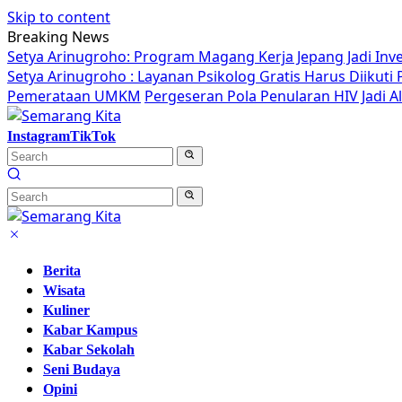
Skip to content
Breaking News
Setya Arinugroho: Program Magang Kerja Jepang Jadi Inv
Setya Arinugroho : Layanan Psikolog Gratis Harus Diikut
Pemerataan UMKM
Pergeseran Pola Penularan HIV Jadi 
Instagram
TikTok
Berita
Wisata
Kuliner
Kabar Kampus
Kabar Sekolah
Seni Budaya
Opini