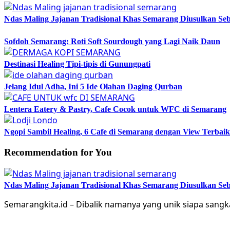
Ndas Maling Jajanan Tradisional Khas Semarang Diusulkan Se
Sofdoh Semarang: Roti Soft Sourdough yang Lagi Naik Daun
Destinasi Healing Tipi-tipis di Gunungpati
Jelang Idul Adha, Ini 5 Ide Olahan Daging Qurban
Lentera Eatery & Pastry, Cafe Cocok untuk WFC di Semarang
Ngopi Sambil Healing, 6 Cafe di Semarang dengan View Terba
Recommendation for You
Ndas Maling Jajanan Tradisional Khas Semarang Diusulkan Se
Semarangkita.id – Dibalik namanya yang unik siapa sang