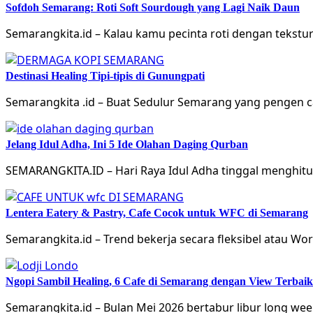
Sofdoh Semarang: Roti Soft Sourdough yang Lagi Naik Daun
Semarangkita.id – Kalau kamu pecinta roti dengan tekstu
Destinasi Healing Tipi-tipis di Gunungpati
Semarangkita .id – Buat Sedulur Semarang yang pengen ca
Jelang Idul Adha, Ini 5 Ide Olahan Daging Qurban
SEMARANGKITA.ID – Hari Raya Idul Adha tinggal menghit
Lentera Eatery & Pastry, Cafe Cocok untuk WFC di Semarang
Semarangkita.id – Trend bekerja secara fleksibel atau Wo
Ngopi Sambil Healing, 6 Cafe di Semarang dengan View Terba
Semarangkita.id – Bulan Mei 2026 bertabur libur long wee