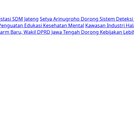
estasi SDM Jateng
Setya Arinugroho Dorong Sistem Deteksi 
i Penguatan Edukasi Kesehatan Mental
Kawasan Industri Hal
Alarm Baru, Wakil DPRD Jawa Tengah Dorong Kebijakan Lebi