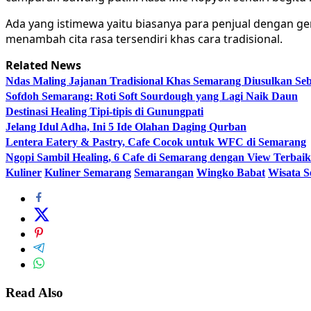
Ada yang istimewa yaitu biasanya para penjual dengan 
menambah cita rasa tersendiri khas cara tradisional.
Related News
Ndas Maling Jajanan Tradisional Khas Semarang Diusulkan Se
Sofdoh Semarang: Roti Soft Sourdough yang Lagi Naik Daun
Destinasi Healing Tipi-tipis di Gunungpati
Jelang Idul Adha, Ini 5 Ide Olahan Daging Qurban
Lentera Eatery & Pastry, Cafe Cocok untuk WFC di Semarang
Ngopi Sambil Healing, 6 Cafe di Semarang dengan View Terba
Kuliner
Kuliner Semarang
Semarangan
Wingko Babat
Wisata 
Read Also