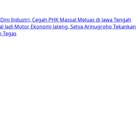
Dini Industri, Cegah PHK Massal Meluas di Jawa Tengah
al Jadi Motor Ekonomi Jateng, Setya Arinugroho Tekankan
h Tegas