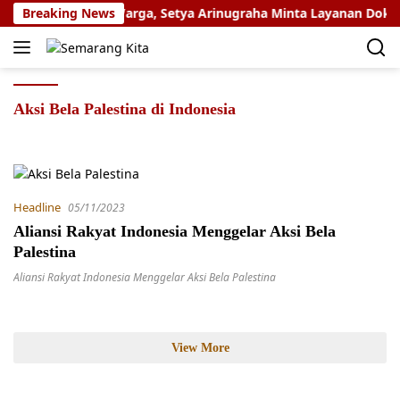
Skip
angkau 109 Ribu Warga, Setya Arinugraha Minta Layanan Dokter S
Breaking News
to
content
Aksi Bela Palestina di Indonesia
Headline
05/11/2023
Aliansi Rakyat Indonesia Menggelar Aksi Bela
Palestina
Aliansi Rakyat Indonesia Menggelar Aksi Bela Palestina
View More