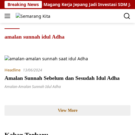
Skip
ugroho: Program Magang Kerja Jepang Jadi Investasi SDM Jateng
Breaking News
to
content
amalan sunnah idul Adha
Headline
13/06/2024
Amalan Sunnah Sebelum dan Sesudah Idul Adha
Amalan-Amalan Sunnah Idul Adha
View More
Kabar Terbaru