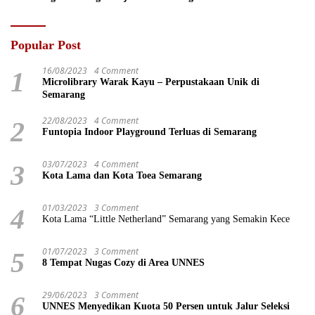
Popular Post
16/08/2023
4 Comment
1
Microlibrary Warak Kayu – Perpustakaan Unik di
Semarang
22/08/2023
4 Comment
2
Funtopia Indoor Playground Terluas di Semarang
03/07/2023
4 Comment
3
Kota Lama dan Kota Toea Semarang
01/03/2023
3 Comment
4
Kota Lama “Little Netherland” Semarang yang Semakin Kece
01/07/2023
3 Comment
5
8 Tempat Nugas Cozy di Area UNNES
29/06/2023
3 Comment
6
UNNES Menyedikan Kuota 50 Persen untuk Jalur Seleksi