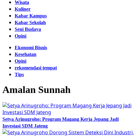
Wisata
Kuliner
Kabar Kampus
Kabar Sekolah
Seni Budaya
Opini
Ekonomi Bisnis
Kesehatan
Opini
rekomendasi tempat
Tips
Amalan Sunnah
Setya Arinugroho: Program Magang Kerja Jepang Jadi
Investasi SDM Jateng