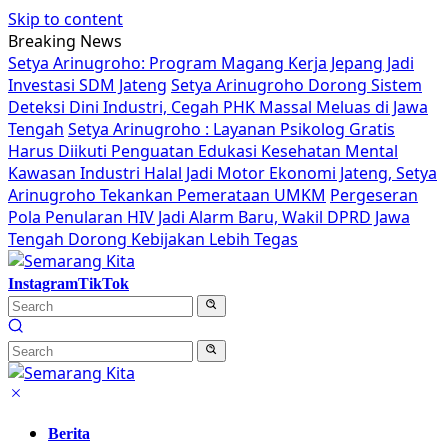
Skip to content
Breaking News
Setya Arinugroho: Program Magang Kerja Jepang Jadi
Investasi SDM Jateng
Setya Arinugroho Dorong Sistem
Deteksi Dini Industri, Cegah PHK Massal Meluas di Jawa
Tengah
Setya Arinugroho : Layanan Psikolog Gratis
Harus Diikuti Penguatan Edukasi Kesehatan Mental
Kawasan Industri Halal Jadi Motor Ekonomi Jateng, Setya
Arinugroho Tekankan Pemerataan UMKM
Pergeseran
Pola Penularan HIV Jadi Alarm Baru, Wakil DPRD Jawa
Tengah Dorong Kebijakan Lebih Tegas
Instagram
TikTok
Berita