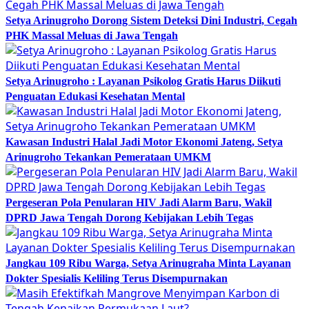
Setya Arinugroho Dorong Sistem Deteksi Dini Industri, Cegah
PHK Massal Meluas di Jawa Tengah
Setya Arinugroho : Layanan Psikolog Gratis Harus Diikuti
Penguatan Edukasi Kesehatan Mental
Kawasan Industri Halal Jadi Motor Ekonomi Jateng, Setya
Arinugroho Tekankan Pemerataan UMKM
Pergeseran Pola Penularan HIV Jadi Alarm Baru, Wakil
DPRD Jawa Tengah Dorong Kebijakan Lebih Tegas
Jangkau 109 Ribu Warga, Setya Arinugraha Minta Layanan
Dokter Spesialis Keliling Terus Disempurnakan