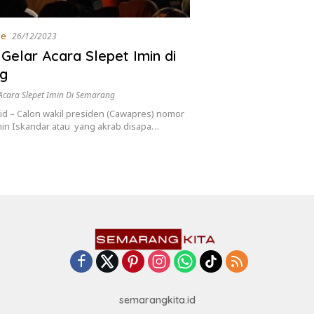
ne
26/12/2023
 Gelar Acara Slepet Imin di
g
Acara Slepet Imin Di Semarang
id – Calon wakil presiden (Cawapres) nomor
min Iskandar atau yang akrab disapa…
semarangkita.id