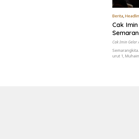
Berita
,
Headli
Cak Imin
Semaran
Cak Imin Gelar 
Semarangkita.
urut 1, Muhai