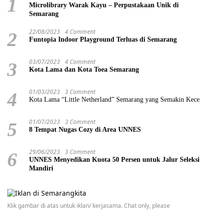
1
Microlibrary Warak Kayu – Perpustakaan Unik di
Semarang
22/08/2023
4 Comment
2
Funtopia Indoor Playground Terluas di Semarang
03/07/2023
4 Comment
3
Kota Lama dan Kota Toea Semarang
01/03/2023
3 Comment
4
Kota Lama “Little Netherland” Semarang yang Semakin Kece
01/07/2023
3 Comment
5
8 Tempat Nugas Cozy di Area UNNES
29/06/2023
3 Comment
6
UNNES Menyedikan Kuota 50 Persen untuk Jalur Seleksi
Mandiri
Klik gambar di atas untuk iklan/ kerjasama. Chat only, please