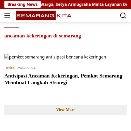
Skip
angkau 109 Ribu Warga, Setya Arinugraha Minta Layanan Dokter S
Breaking News
to
content
ancaman kekeringan di semarang
Berita
29/08/2024
Antisipasi Ancaman Kekeringan, Pemkot Semarang
Membuat Langkah Strategi
View More