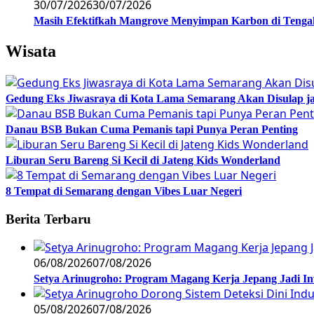
30/07/2026
30/07/2026
Masih Efektifkah Mangrove Menyimpan Karbon di Teng
Wisata
Gedung Eks Jiwasraya di Kota Lama Semarang Akan Disulap j
Danau BSB Bukan Cuma Pemanis tapi Punya Peran Penting
Liburan Seru Bareng Si Kecil di Jateng Kids Wonderland
8 Tempat di Semarang dengan Vibes Luar Negeri
Berita Terbaru
06/08/2026
07/08/2026
Setya Arinugroho: Program Magang Kerja Jepang Jadi In
05/08/2026
07/08/2026