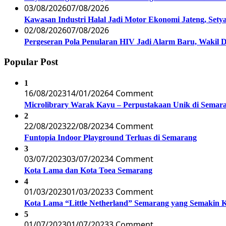
03/08/2026
07/08/2026
Kawasan Industri Halal Jadi Motor Ekonomi Jateng, S
02/08/2026
07/08/2026
Pergeseran Pola Penularan HIV Jadi Alarm Baru, Wakil
Popular Post
1
16/08/2023
14/01/2026
4 Comment
Microlibrary Warak Kayu – Perpustakaan Unik di Semar
2
22/08/2023
22/08/2023
4 Comment
Funtopia Indoor Playground Terluas di Semarang
3
03/07/2023
03/07/2023
4 Comment
Kota Lama dan Kota Toea Semarang
4
01/03/2023
01/03/2023
3 Comment
Kota Lama “Little Netherland” Semarang yang Semakin 
5
01/07/2023
01/07/2023
3 Comment