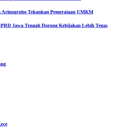
etya Arinugroho Tekankan Pemerataan UMKM
 DPRD Jawa Tengah Dorong Kebijakan Lebih Tegas
ang
Kece