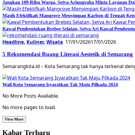
Jangkau 109 Ribu Warga, Setya Arinugraha Minta Layanan Dokt
Masih Efektifkah Mangrove Menyimpan Karbon di Tengah Ke
Kawal Pembentukan Brebes Selatan, Setya Ari Kawal Pemben
Headline
,
Kuliner
,
Wisata
17/01/2026
17/01/2026
5 Rekomendasi Ruang Literasi Aestetik di Semarang
Semarangkita.id – Kota Semarang tak hanya terkenal deng
Wali Kota Semarang Isyaratkan Tak Maju Pilkada 2024
No More Posts Available.
No more pages to load.
View More
Kabar Terbaru