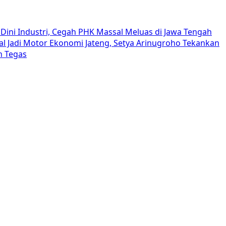
Dini Industri, Cegah PHK Massal Meluas di Jawa Tengah
al Jadi Motor Ekonomi Jateng, Setya Arinugroho Tekankan
h Tegas