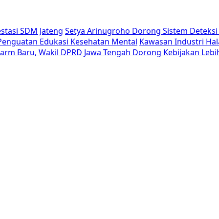
estasi SDM Jateng
Setya Arinugroho Dorong Sistem Deteksi 
i Penguatan Edukasi Kesehatan Mental
Kawasan Industri Hal
Alarm Baru, Wakil DPRD Jawa Tengah Dorong Kebijakan Lebi