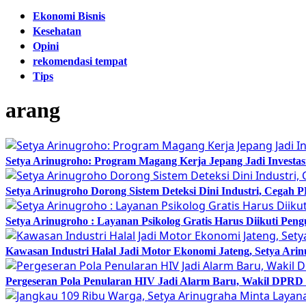
Ekonomi Bisnis
Kesehatan
Opini
rekomendasi tempat
Tips
arang
Setya Arinugroho: Program Magang Kerja Jepang Jadi Investa
Setya Arinugroho Dorong Sistem Deteksi Dini Industri, Cegah
Setya Arinugroho : Layanan Psikolog Gratis Harus Diikuti Pen
Kawasan Industri Halal Jadi Motor Ekonomi Jateng, Setya 
Pergeseran Pola Penularan HIV Jadi Alarm Baru, Wakil DPRD