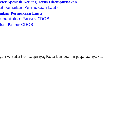
er Spesialis Keliling Terus Disempurnakan
naikan Permukaan Laut?
tukan Pansus CDOB
an wisata heritagenya, Kota Lunpia ini juga banyak…