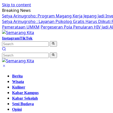
Skip to content
Breaking News
Setya Arinugroho: Program Magang Kerja Jepang Jadi Inv
Setya Arinugroho : Layanan Psikolog Gratis Harus Diikut
Pemerataan UMKM
Pergeseran Pola Penularan HIV Jadi 
Instagram
TikTok
Berita
Wisata
Kuliner
Kabar Kampus
Kabar Sekolah
Seni Budaya
Opini