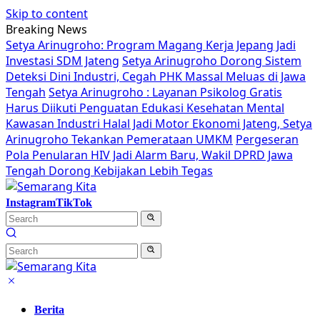
Skip to content
Breaking News
Setya Arinugroho: Program Magang Kerja Jepang Jadi
Investasi SDM Jateng
Setya Arinugroho Dorong Sistem
Deteksi Dini Industri, Cegah PHK Massal Meluas di Jawa
Tengah
Setya Arinugroho : Layanan Psikolog Gratis
Harus Diikuti Penguatan Edukasi Kesehatan Mental
Kawasan Industri Halal Jadi Motor Ekonomi Jateng, Setya
Arinugroho Tekankan Pemerataan UMKM
Pergeseran
Pola Penularan HIV Jadi Alarm Baru, Wakil DPRD Jawa
Tengah Dorong Kebijakan Lebih Tegas
Instagram
TikTok
Berita