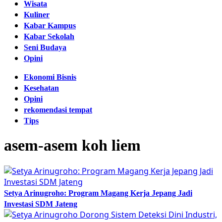
Wisata
Kuliner
Kabar Kampus
Kabar Sekolah
Seni Budaya
Opini
Ekonomi Bisnis
Kesehatan
Opini
rekomendasi tempat
Tips
asem-asem koh liem
Setya Arinugroho: Program Magang Kerja Jepang Jadi
Investasi SDM Jateng