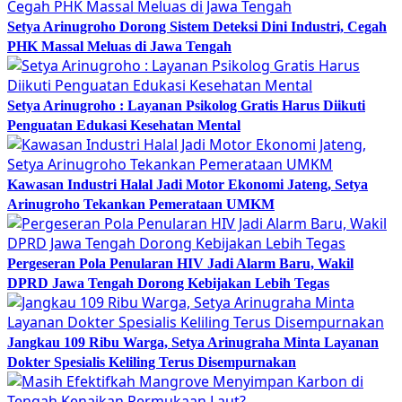
Setya Arinugroho Dorong Sistem Deteksi Dini Industri, Cegah
PHK Massal Meluas di Jawa Tengah
Setya Arinugroho : Layanan Psikolog Gratis Harus Diikuti
Penguatan Edukasi Kesehatan Mental
Kawasan Industri Halal Jadi Motor Ekonomi Jateng, Setya
Arinugroho Tekankan Pemerataan UMKM
Pergeseran Pola Penularan HIV Jadi Alarm Baru, Wakil
DPRD Jawa Tengah Dorong Kebijakan Lebih Tegas
Jangkau 109 Ribu Warga, Setya Arinugraha Minta Layanan
Dokter Spesialis Keliling Terus Disempurnakan