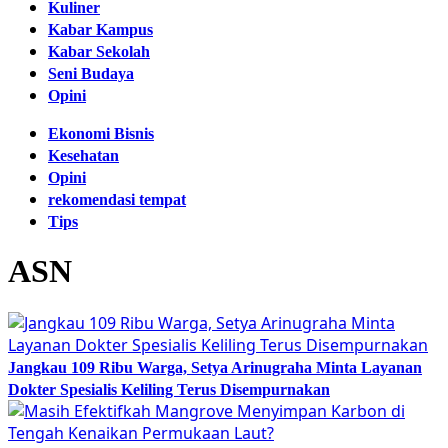
Kuliner
Kabar Kampus
Kabar Sekolah
Seni Budaya
Opini
Ekonomi Bisnis
Kesehatan
Opini
rekomendasi tempat
Tips
ASN
Jangkau 109 Ribu Warga, Setya Arinugraha Minta Layanan
Dokter Spesialis Keliling Terus Disempurnakan