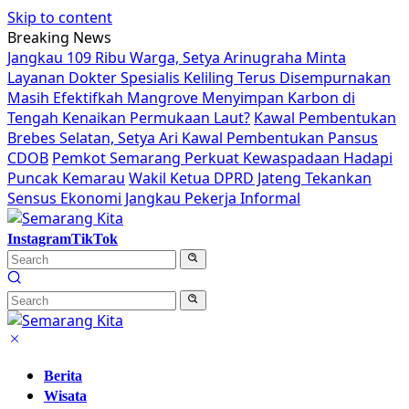
Skip to content
Breaking News
Jangkau 109 Ribu Warga, Setya Arinugraha Minta
Layanan Dokter Spesialis Keliling Terus Disempurnakan
Masih Efektifkah Mangrove Menyimpan Karbon di
Tengah Kenaikan Permukaan Laut?
Kawal Pembentukan
Brebes Selatan, Setya Ari Kawal Pembentukan Pansus
CDOB
Pemkot Semarang Perkuat Kewaspadaan Hadapi
Puncak Kemarau
Wakil Ketua DPRD Jateng Tekankan
Sensus Ekonomi Jangkau Pekerja Informal
Instagram
TikTok
Berita
Wisata