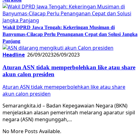
Wakil DPRD Jawa Tengah: Kekeringan Musiman di
Banyumas-Cilacap Perlu Penanganan Cepat dan Solusi Jangka
Panjang
Headline
26/09/2023
26/09/2023
Aturan ASN tidak memperbolehkan like atau share
akun calon presiden
Aturan ASN tidak memeperbolehkan like atau share
akun calon presiden
Semarangkita.id – Badan Kepegawaian Negara (BKN)
menjelaskan alasan pemerintah melarang aparatur sipil
negara (ASN) mengunggah,…
No More Posts Available.